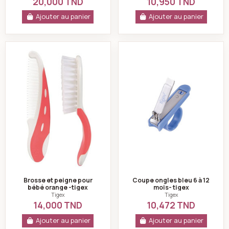
20,000 TND
10,950 TND
Ajouter au panier
Ajouter au panier
Brosse et peigne pour bébé orange -tigex
Coupe ongles bleu 
Brosse et peigne pour
Coupe ongles bleu 6 à 12
bébé orange -tigex
mois- tigex
Tigex
Tigex
14,000 TND
10,472 TND
Ajouter au panier
Ajouter au panier