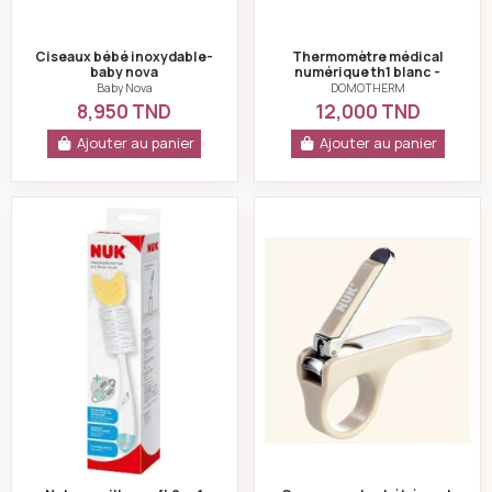
Ciseaux bébé inoxydable-
Thermomètre médical
baby nova
numérique th1 blanc -
domotherm
Baby Nova
DOMOTHERM
8,950 TND
12,000 TND
Ajouter au panier
Ajouter au panier
Nuk goupillon soft 2en1 bout éponge
Coupe-ongles béb