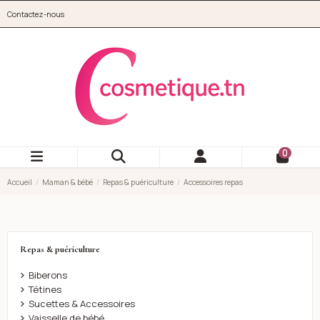
Aller au contenu principal
Contactez-nous
cosmetique.tn
0
Accueil
Maman & bébé
Repas & puériculture
Accessoires repas
Repas & puériculture
Biberons
Tétines
Sucettes & Accessoires
Vaisselle de bébé