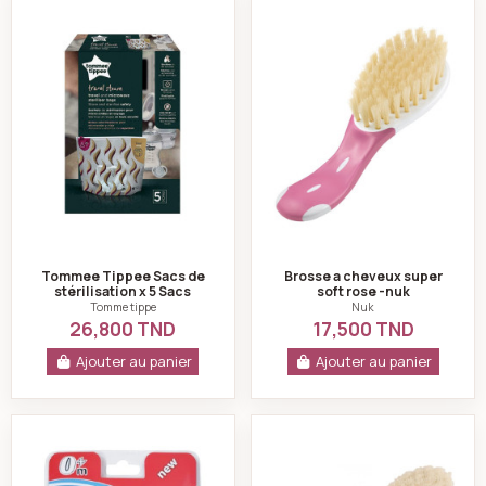
Tommee Tippee Sacs de stérilisation x 5 Sacs
Brosse a cheveux 
Tommee Tippee Sacs de
Brosse a cheveux super
stérilisation x 5 Sacs
soft rose -nuk
Tomme tippe
Nuk
26,800 TND
17,500 TND
Ajouter au panier
Ajouter au panier
Ciseaux pour bébés bleu - bambini
Brosse a cheveux 