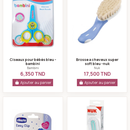
Ciseaux pour bébés bleu -
Brosse a cheveux super
bambini
soft bleu -nuk
Bambini
Nuk
6,350 TND
17,500 TND
Ajouter au panier
Ajouter au panier
Chicco attache sucette clip avec chaîne bleu 0 m+
Nuk goupillon flexi