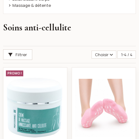
Massage & détente
Soins anti-cellulite
Filtrer
Choisir
1-4 / 4
k-reine Crème de massage amincissante 250 ml
Chaussettes gel hy
PROMO !