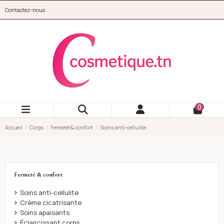
Aller au contenu principal
Contactez-nous
cosmetique.tn
0
Accueil
Corps
Fermeté & confort
Soins anti-cellulite
Fermeté & confort
Soins anti-cellulite
Crème cicatrisante
Soins apaisants
Éclaircissant corps