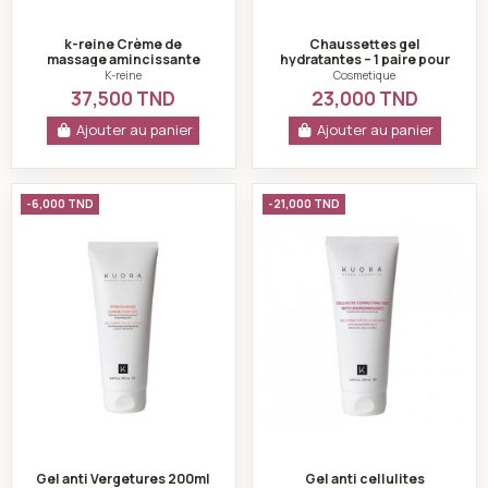
k-reine Crème de
Chaussettes gel
massage amincissante
hydratantes – 1 paire pour
250 ml
pieds fissurés & secs
K-reine
Cosmetique
37,500 TND
23,000 TND
Ajouter au panier
Ajouter au panier
Gel anti Vergetures 200ml - Kuora
Gel anti cellulit
-6,000 TND
-21,000 TND
Gel anti Vergetures 200ml
Gel anti cellulites