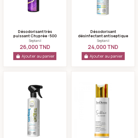
Désodorisant très
Désodorisant
puissant Chyprée -500
désinfectant antiseptique
ml-septanil
jasmin septanil -500ml
Septanil
Septanil
26,000 TND
24,000 TND
Ajouter au panier
Ajouter au panier
Désodorisant jasmin machmoum - 500ml- septanil
Gel douche parfum