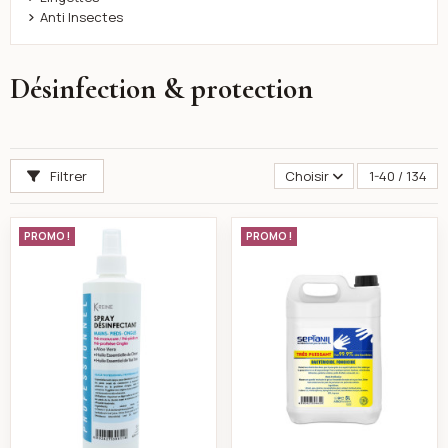
Anti Insectes
Désinfection & protection
Filtrer
Choisir
1-40 / 134
K-reine Spray désinfectant main et pied 1000 ml
Gel desinfectant po
PROMO !
PROMO !