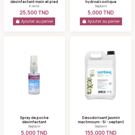
désinfectant main et pied
hydroalcoolique
500 ml
désinfectant 100ml-
K-reine
Septanil
septanil
25,500 TND
5,000 TND
Ajouter au panier
Ajouter au panier
Spray de poche désinfectant antibactérien- 30 ml-sep
Désodorisant jasm
Spray de poche
Désodorisant jasmin
désinfectant
machmoum - 5l - septanil
antibactérien- 30 ml-
Septanil
Septanil
septanil
5,000 TND
155,000 TND