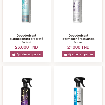
Désodorisant
Désodorisant
d'atmosphère propreté
d’atmosphère lavande
500ml - Septanil
d'alpes septanil- 500 ml
Septanil
Septanil
23,000 TND
21,000 TND
Ajouter au panier
Ajouter au panier
Désodorisant très puissant Chyprée -500 ml-septanil
Désodorisant dési