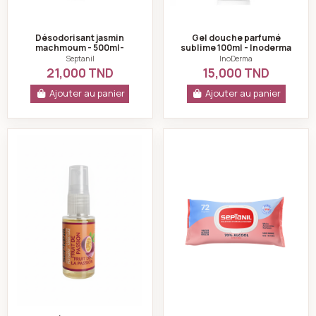
Désodorisant jasmin
Gel douche parfumé
machmoum - 500ml-
sublime 100ml - Inoderma
septanil
Septanil
InoDerma
21,000 TND
15,000 TND
Ajouter au panier
Ajouter au panier
Désodorisant d’Atmosphère Puissant Fruit de la Passi
Septanil lingettes