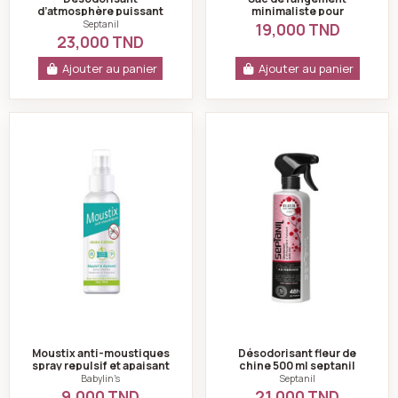
d’atmosphère puissant
minimaliste pour
white oud -500ml -
serviettes hygiéniques –
Septanil
19,000 TND
septanil
Trousse de voyage
23,000 TND
multifonction
Ajouter au panier
Ajouter au panier
Moustix anti-moustiques spray repulsif et apaisant 100
Désodorisant fleur
Moustix anti-moustiques
Désodorisant fleur de
spray repulsif et apaisant
chine 500 ml septanil
100ml -babylin's
Babylin's
Septanil
9,000 TND
21,000 TND