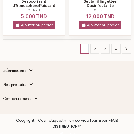
Désodorisant
Septanil lingettes
d’Atmosphère Puissant
Désinfectante
Fruit de la Passion 30ml
Hydroalcoolique -72
Septanil
Septanil
pièces
5,000 TND
12,000 TND
Ajouter au panier
Ajouter au panier
Next
1
2
3
4
Informations
Nos produits
Contactez-nous
Copyright - Cosmetique.tn - un service fourni par MWB
DISTRIBUTION™