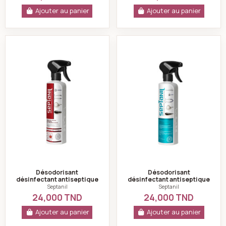
Ajouter au panier
Ajouter au panier
Désodorisant désinfectant antiseptique fleur de chin
Désodorisant dési
Désodorisant
Désodorisant
désinfectant antiseptique
désinfectant antiseptique
fleur de chine septanil-
exotique septanil - 500ml
Septanil
Septanil
500ml
24,000 TND
24,000 TND
Ajouter au panier
Ajouter au panier