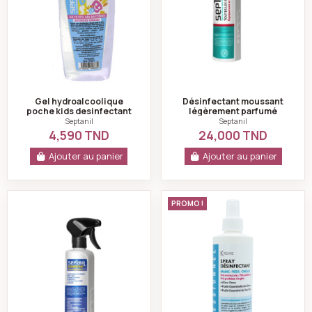
Gel hydroalcoolique
Désinfectant moussant
poche kids desinfectant
légèrement parfumé
pour les mains 125ml-
septanil
Septanil
Septanil
septanil
4,590 TND
24,000 TND
Ajouter au panier
Ajouter au panier
Spray désinfectant puissant peroxyde multi usage se
K-reine Spray dési
PROMO !