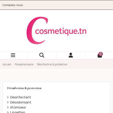
Aller au contenu principal
Contactez-nous
cosmetique.tn
0
Accueil
Parapharmacie
Désinfection & protection
Désinfection & protection
Désinfectant
Désodorisant
Atomiseur
Lingettes