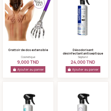
Grattoir de dos extensible
Désodorisant
désinfectant antiseptique
ice septanil - 500ml
Cosmetique
Septanil
9,000 TND
24,000 TND
Ajouter au panier
Ajouter au panier
Désodorisant d'atmosphère propreté 500ml - Septanil
Désodorisant d’at