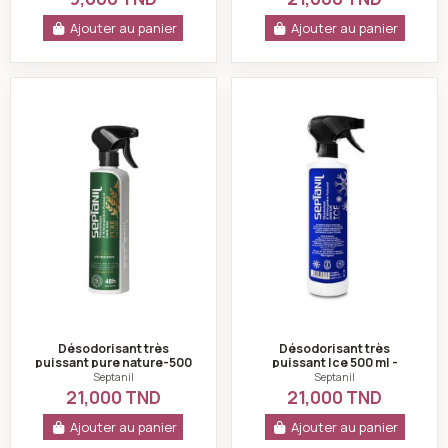
Ajouter au panier
Ajouter au panier
Désodorisant très puissant pure nature-500 ml-septan
Désodorisant très 
Désodorisant très
Désodorisant très
puissant pure nature-500
puissant Ice 500 ml -
ml-septanil
Septanil
Septanil
Septanil
21,000 TND
21,000 TND
Ajouter au panier
Ajouter au panier