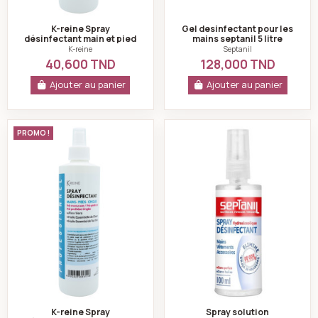
K-reine Spray
Gel desinfectant pour les
désinfectant main et pied
mains septanil 5 litre
1000 ml
septanil
K-reine
Septanil
40,600 TND
128,000 TND
Ajouter au panier
Ajouter au panier
K-reine Spray désinfectant main et pied 500 ml
Spray solution hy
PROMO !
K-reine Spray
Spray solution