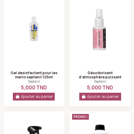
Gel desinfectant pour les
Désodorisant
mains septanil 125ml
d'atmosphère puissant
sweety's de poche 30 ml -
Septanil
Septanil
septanil
5,000 TND
5,000 TND
Ajouter au panier
Ajouter au panier
Désodorisant désinfectant antiseptique détente sept
Désinfectant sol e
PROMO !