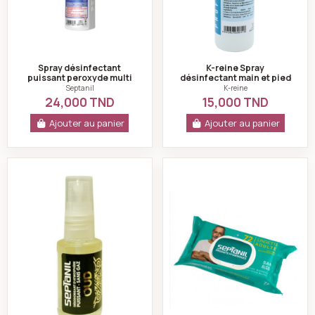
Spray désinfectant
K-reine Spray
puissant peroxyde multi
désinfectant main et pied
usage septanil
200 ml
Septanil
K-reine
24,000 TND
15,000 TND
Ajouter au panier
Ajouter au panier
Désodorisant d'atmosphère puissant sans gaz oud de 
Lingettes désinfec