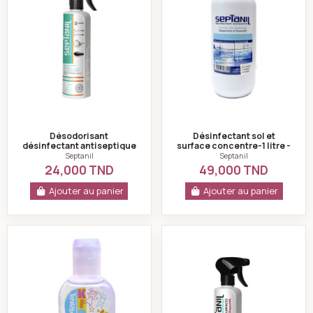
Désodorisant
Désinfectant sol et
désinfectant antiseptique
surface concentre-1 litre -
détente septanil - 500ml
septanil
Septanil
Septanil
24,000 TND
49,000 TND
Ajouter au panier
Ajouter au panier
Gel hydroalcoolique poche kids desinfectant pour les
Désinfectant mou