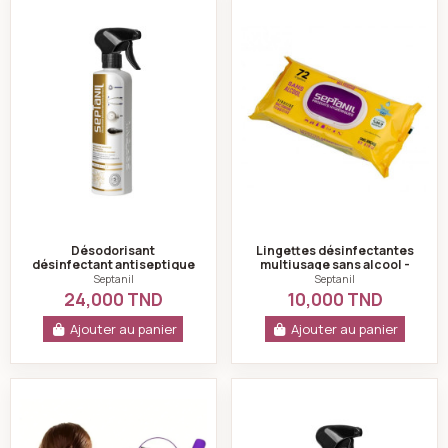
Désodorisant
Lingettes désinfectantes
désinfectant antiseptique
multiusage sans alcool -
vanille crème septanil-
Septanil
Septanil
Septanil
500ml
24,000 TND
10,000 TND
Ajouter au panier
Ajouter au panier
Grattoir de dos extensible
Désodorisant dési