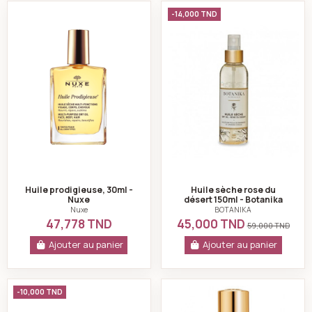
Huile prodigieuse, 30ml - Nuxe
Huile sèche rose d
-14,000 TND
Huile prodigieuse, 30ml -
Huile sèche rose du
Nuxe
désert 150ml - Botanika
Nuxe
BOTANIKA
47,778 TND
45,000 TND
59,000 TND
Ajouter au panier
Ajouter au panier
Huile d'argan élixir 50ml - Botanika
NUXE Huile prodigi
-10,000 TND