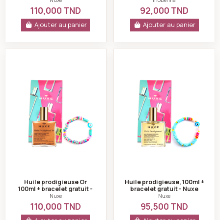
Nuxe
InoDerma
110,000 TND
92,000 TND
Ajouter au panier
Ajouter au panier
Huile prodigieuse Or 100ml + bracelet gratuit - Nuxe
Huile prodigieuse,
Huile prodigieuse Or
Huile prodigieuse, 100ml +
100ml + bracelet gratuit -
bracelet gratuit - Nuxe
Nuxe
Nuxe
Nuxe
110,000 TND
95,500 TND