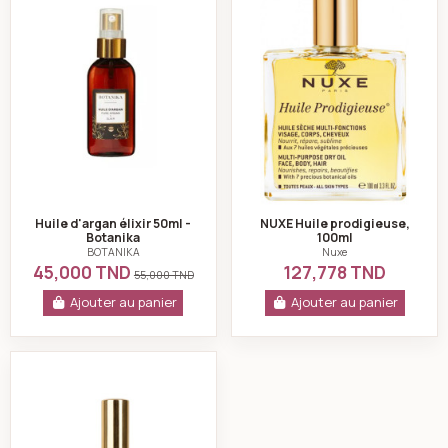
Huile d'argan élixir 50ml -
NUXE Huile prodigieuse,
Botanika
100ml
BOTANIKA
Nuxe
45,000 TND
127,778 TND
55,000 TND
Ajouter au panier
Ajouter au panier
Touche d'Or Huile sèche vitaminée