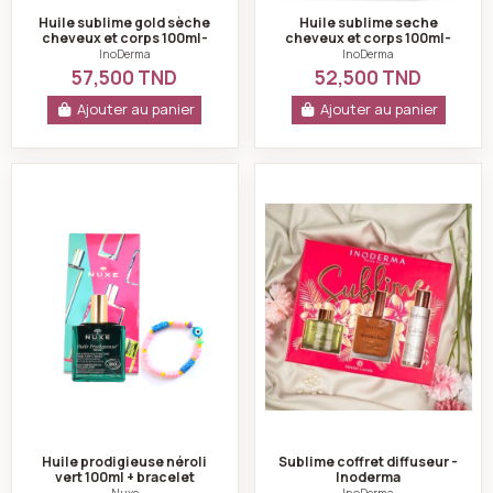
Huile sublime gold sèche
Huile sublime seche
cheveux et corps 100ml-
cheveux et corps 100ml-
inoderma
inoderma
InoDerma
InoDerma
57,500 TND
52,500 TND
Ajouter au panier
Ajouter au panier
Huile prodigieuse néroli vert 100ml + bracelet gratuit 
Sublime coffret di
Huile prodigieuse néroli
Sublime coffret diffuseur -
vert 100ml + bracelet
Inoderma
gratuit - Nuxe