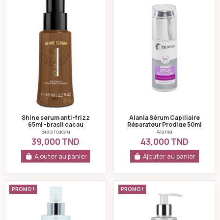
Shine serum anti-frizz
Alania Sérum Capillaire
65ml -brasil cacau
Réparateur Prodige 50ml
Brasil cacau
Alania
39,000 TND
43,000 TND
Ajouter au panier
Ajouter au panier
K-reine Sérum sec cheveux gras 200 ml
K-reine Sérum Équi
PROMO !
PROMO !