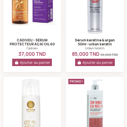
CADIVEU - SÉRUM
Sérum keratine & argan
PROTECTEUR AÇAÍ OIL 60
50ml -urban keratin
ML
Cadiveu
Urban Keratin
37,000 TND
85,000 TND
90,000 TND
Ajouter au panier
Ajouter au panier
Serum proteines de soie 100ml - xtrem keratin
k-reine Sérum the
PROMO !