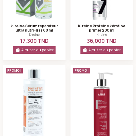
k-reine Sérum réparateur
K-reine Protéine kératine
ultra nutri-liss 60 ml
primer 200 ml
K-reine
K-reine
17,300 TND
36,000 TND
Ajouter au panier
Ajouter au panier
K-reine Serum hydratant equilibrant 200 ml
K-reine Sérum Hydr
PROMO !
PROMO !