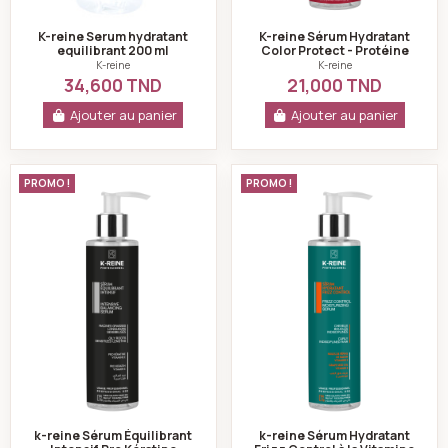
K-reine Serum hydratant
K-reine Sérum Hydratant
equilibrant 200 ml
Color Protect - Protéine
De Blé - Vitamine E 100ml
K-reine
K-reine
34,600 TND
21,000 TND
Ajouter au panier
Ajouter au panier
k-reine Sérum Équilibrant Intensif Pro Kératine Vitami
k-reine Sérum Hyd
PROMO !
PROMO !
k-reine Sérum Équilibrant
k-reine Sérum Hydratant