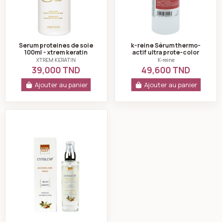
Serum proteines de soie
k-reine Sérum thermo-
100ml - xtrem keratin
actif ultra prote-color
500ml
XTREM KERATIN
K-reine
39,000 TND
49,600 TND
Ajouter au panier
Ajouter au panier
Cytolnat Cytolcap Sérum Capillaire Réparateur 50 ml