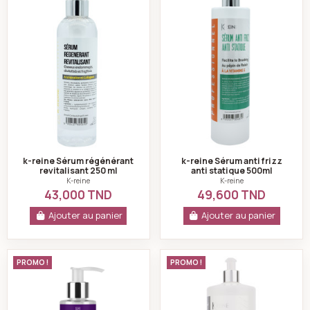
k-reine Sérum régénérant
k-reine Sérum anti frizz
revitalisant 250 ml
anti statique 500ml
K-reine
K-reine
43,000 TND
49,600 TND
Ajouter au panier
Ajouter au panier
k-reine Sérum Hydratant Réparateur Restructurant Hu
k-reine Sérum reco
PROMO !
PROMO !