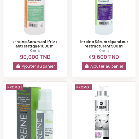
k-reine Sérum anti frizz
k-reine Sérum réparateur
anti statique 1000 ml
restructurant 500 ml
K-reine
K-reine
90,000 TND
49,600 TND
Ajouter au panier
Ajouter au panier
k-reine Sérum réparateur ultra nutri-liss 60 ml
K-reine Protéine k
PROMO !
PROMO !