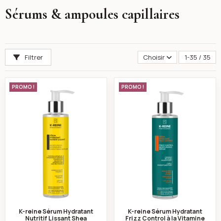
Sérums & ampoules capillaires
Filtrer
Choisir
1-35 / 35
K-reine Sérum Hydratant Nutritif Lissant Shea Butter V
K-reine Sérum Hydr
PROMO !
PROMO !
K-reine Sérum Hydratant
K-reine Sérum Hydratant
Nutritif Lissant Shea
Frizz Control à la Vitamine