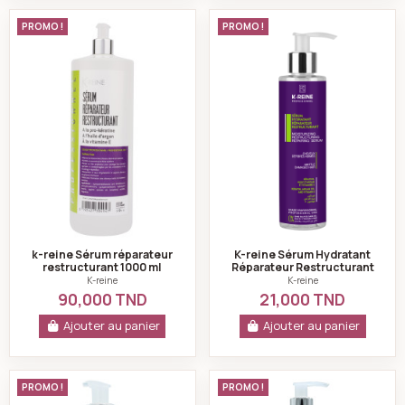
k-reine Sérum réparateur restructurant 1000 ml
K-reine Sérum Hyd
PROMO !
PROMO !
k-reine Sérum réparateur
K-reine Sérum Hydratant
restructurant 1000 ml
Réparateur Restructurant
Huile D’argan 100 ml
K-reine
K-reine
90,000 TND
21,000 TND
Ajouter au panier
Ajouter au panier
k-reine Sérum régénérant revitalisant 250 ml
k-reine Sérum anti
PROMO !
PROMO !