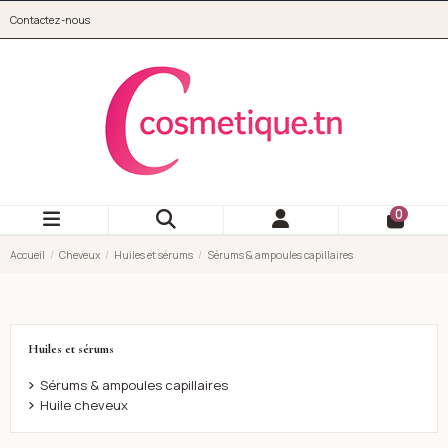
Aller au contenu principal
Contactez-nous
cosmetique.tn
0
Accueil
Cheveux
Huiles et sérums
Sérums & ampoules capillaires
Huiles et sérums
Sérums & ampoules capillaires
Huile cheveux