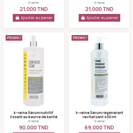
Butter Vitamine E - 100 ml
100ml
K-reine
K-reine
21,000 TND
21,000 TND
Ajouter au panier
Ajouter au panier
k-reine Sérum nutritif lissant au beurre de karité et à 
k-reine Sérum rég
PROMO !
PROMO !
k-reine Sérum nutritif
k-reine Sérum régénérant
lissant au beurre de karité
revitalisant 400 ml
et à la vitamine e 1000 ml
K-reine
K-reine
90,000 TND
69,000 TND