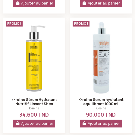
Ajouter au panier
Ajouter au panier
k-reine Sérum Hydratant Nutritif Lissant Shea Butter 
K-reine Serum hydr
PROMO !
PROMO !
k-reine Sérum Hydratant
K-reine Serum hydratant
Nutritif Lissant Shea
equilibrant 1000 ml
Butter Vitamine E - 200 ml
K-reine
K-reine
34,600 TND
90,000 TND
Ajouter au panier
Ajouter au panier