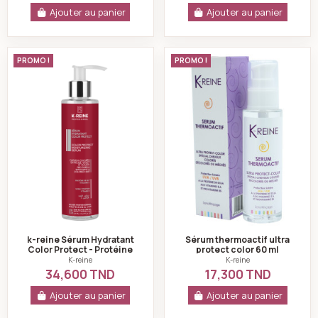
Ajouter au panier
Ajouter au panier
k-reine Sérum Hydratant Color Protect - Protéine De B
Sérum thermoactif
PROMO !
PROMO !
k-reine Sérum Hydratant
Sérum thermoactif ultra
Color Protect - Protéine
protect color 60 ml
De Blé - Vitamine E 200ml
K-reine
K-reine
34,600 TND
17,300 TND
Ajouter au panier
Ajouter au panier