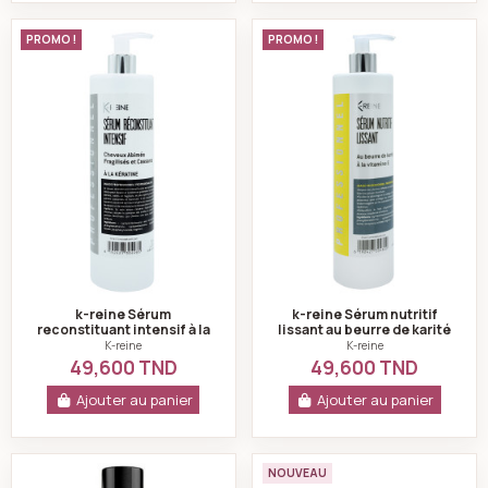
k-reine Sérum reconstituant intensif à la kératine 50
k-reine Sérum nutri
PROMO !
PROMO !
k-reine Sérum
k-reine Sérum nutritif
reconstituant intensif à la
lissant au beurre de karité
kératine 500 ml
et à la vitamine e 500 ml
K-reine
K-reine
49,600 TND
49,600 TND
Ajouter au panier
Ajouter au panier
Shine serum anti-frizz 65ml -brasil cacau
Alania Sérum Capi
NOUVEAU