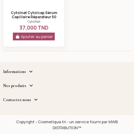
Cytolnat Cytolcap Sérum
Capillaire Réparateur 50
ml
CytolNat
37,000 TND
Ajouter au panier
Informations
Nos produits
Contactez-nous
Copyright - Cosmetique.tn - un service fourni par MWB
DISTRIBUTION™