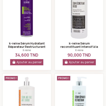
k-reine Sérum Hydratant
k-reine Sérum
Réparateur Restructurant
reconstituant intensif à la
Huile D’argan 200 ml
kératine 1000 ml
K-reine
K-reine
34,600 TND
90,000 TND
Ajouter au panier
Ajouter au panier
k-reine Sérum anti frizz anti statique 1000 ml
k-reine Sérum rép
PROMO !
PROMO !