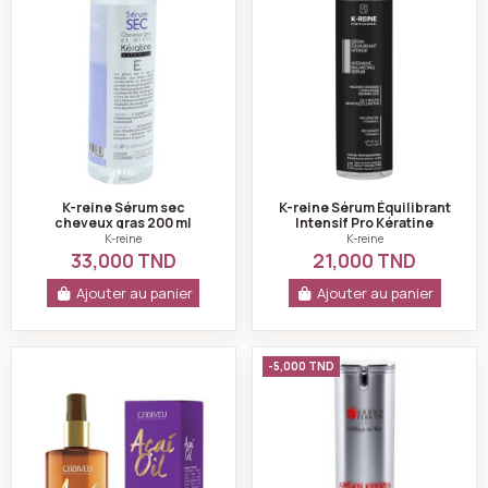
K-reine Sérum sec
K-reine Sérum Équilibrant
cheveux gras 200 ml
Intensif Pro Kératine
Vitamine E 100 ml
K-reine
K-reine
33,000 TND
21,000 TND
Ajouter au panier
Ajouter au panier
CADIVEU - SÉRUM PROTECTEUR AÇAÍ OIL 60 ML
Sérum keratine & 
-5,000 TND