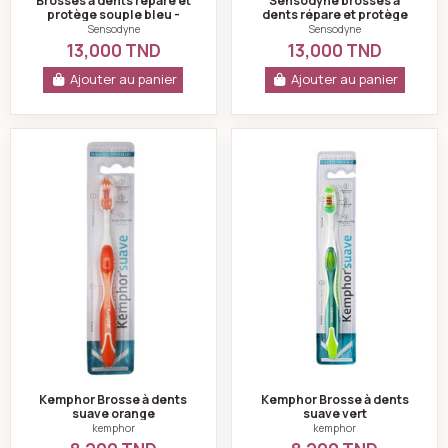
Brosses a dents répare et
Sensodyne brosses a
protège souple bleu -
dents répare et protège
Sensodyne
souple rouge
Sensodyne
Sensodyne
13,000 TND
13,000 TND
Ajouter au panier
Ajouter au panier
Kemphor Brosse à dents suave orange
Kemphor Brosse à 
Kemphor Brosse à dents
Kemphor Brosse à dents
suave orange
suave vert
kemphor
kemphor