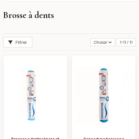
Brosse à dents
Filtrer
Choisir
1-11 / 11
Brosses a dents répare et protège souple bleu - Sen
Sensodyne brosses