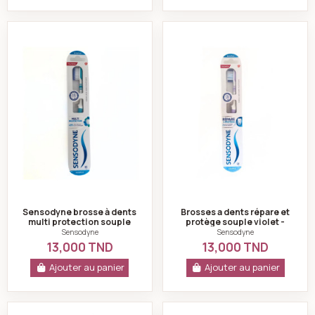
Sensodyne brosse à dents multi protection souple ve
Brosses a dents r
Sensodyne brosse à dents
Brosses a dents répare et
multi protection souple
protège souple violet -
vert
Sensodyne
Sensodyne
Sensodyne
13,000 TND
13,000 TND
Ajouter au panier
Ajouter au panier
Kemphor Brosse à dents suave bleu
Kemphor Brosse à 