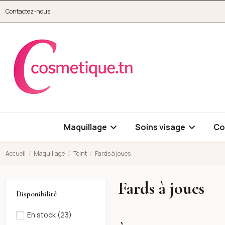
Aller au contenu principal
Contactez-nous
cosmetique.tn
Maquillage
Soins visage
Co
Accueil
Maquillage
Teint
Fards à joues
Fards à joues
Disponibilité
En stock
(23)