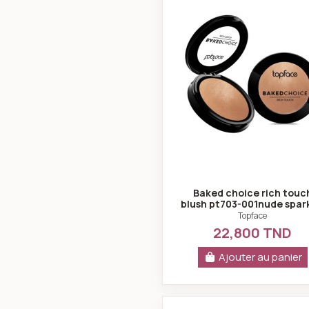
Baked choice rich touc
blush pt703-001nude spar
topface
Topface
22,800 TND
Ajouter au panier