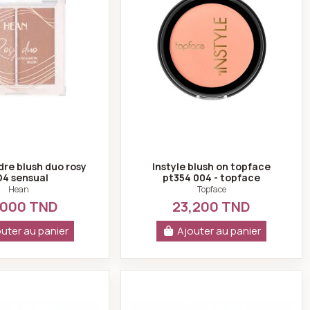
re blush duo rosy
Instyle blush on topface
4 sensual
pt354 004 - topface
Hean
Topface
,000 TND
23,200 TND
uter au panier
Ajouter au panier
uid Warm Cinnamon PT357 N°008
Topface ProHD Hypnotic Bloom Liquid Blush Pink PT357 N°0
Topface ProHD Hypno