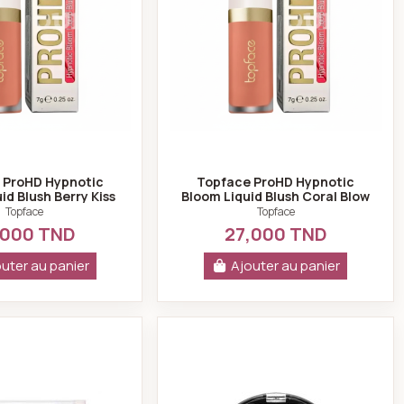
 ProHD Hypnotic
Topface ProHD Hypnotic
id Blush Berry Kiss
Bloom Liquid Blush Coral Blow
357 N°006
PT357 N°003
Topface
Topface
,000 TND
27,000 TND
uter au panier
Ajouter au panier
ues
Hean poudre blush duo rosy RD4 sensual
Instyle blush on top