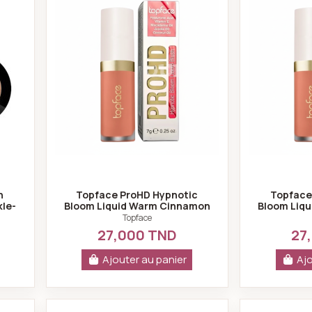
h
Topface ProHD Hypnotic
Topface
kle-
Bloom Liquid Warm Cinnamon
Bloom Liqu
PT357 N°008
Topface
27,000 TND
27
Ajouter au panier
Ajo