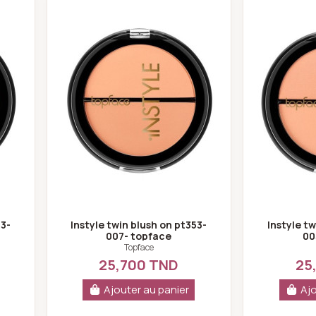
n blush on pt353-002- topface
Instyle twin blush on pt353-007- to
53-
Instyle twin blush on pt353-
Instyle tw
007- topface
00
Topface
25,700 TND
25
Ajouter au panier
Ajo