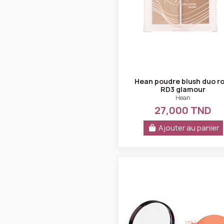
Hean poudre blush duo r
RD3 glamour
Hean
27,000 TND
Ajouter au panier
Pierre Cardi