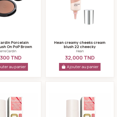
Cardin Porcelain
Hean creamy cheeks cream
lush On PoP Brown
blush 22 cheecky
914
ierre Cardin
Hean
,300 TND
32,000 TND
uter au panier
Ajouter au panier
id Tangerie Dream PT357 N°007
Topface ProHD Hypnotic Bloom Liquid Blush Berry Kiss PT35
Topface ProHD Hypno