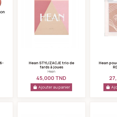
56-
Hean STYLIZACJE trio de
Hean poud
fards à joues
RD
Hean
45,000 TND
27
Ajouter au panier
Ajo
e rich touch blush pt703-001nude sparkle-topface
Topface ProHD Hypnotic Bloom Liq