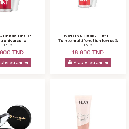
p & Cheek Tint 03 –
Lollis Lip & Cheek Tint 01 –
e universelle
Teinte multifonction lèvres &
ion lèvres & joues
joues
Lollis
Lollis
,800 TND
18,800 TND
uter au panier
Ajouter au panier
 puff
Pierre Cardin Porcelain Edition Blush On PoP Brown 914
Hean creamy cheeks