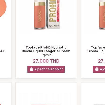
n
Topface ProHD Hypnotic
Topface
 560
Bloom Liquid Tangerie Dream
Bloom Liqu
PT357 N°007
PT
Topface
27,000 TND
27
Ajouter au panier
Ajo
sh chérie pt356-001-topface
Hean STYLIZACJE trio de fards à jo