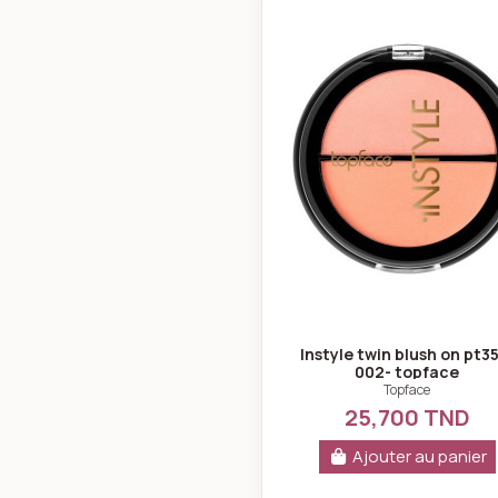
Instyle twi
Instyle twin blush on pt3
002- topface
Topface
25,700 TND
Ajouter au panier