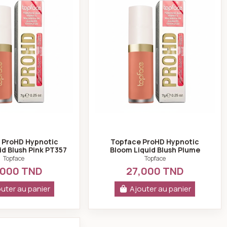
 ProHD Hypnotic
Topface ProHD Hypnotic
id Blush Pink PT357
Bloom Liquid Blush Plume
N°004
Perfection PT357 N°005
Topface
Topface
,000 TND
27,000 TND
uter au panier
Ajouter au panier