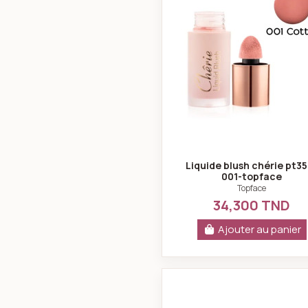
Liquide blush chérie pt3
001-topface
Topface
34,300 TND
Ajouter au panier
Baked choic