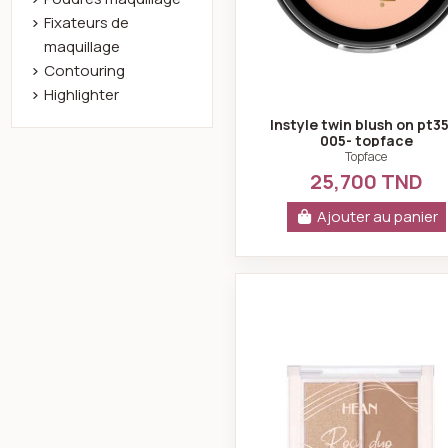
Fixateurs de
maquillage
Contouring
Highlighter
Instyle twin blush on pt3
005- topface
Topface
25,700 TND
Ajouter au panier
Hean poudr