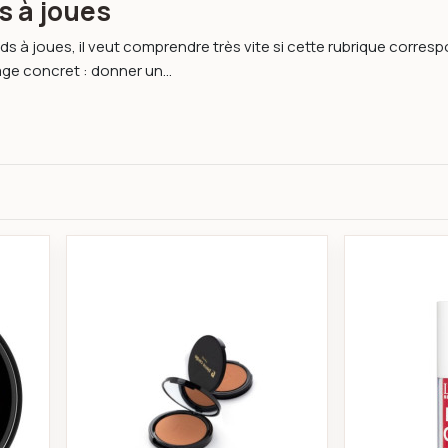
s à joues
ards à joues, il veut comprendre très vite si cette rubrique corre
ge concret : donner un...
n blush on pt353-005- topface
copy of Pierre Cardin Porcelain Edit