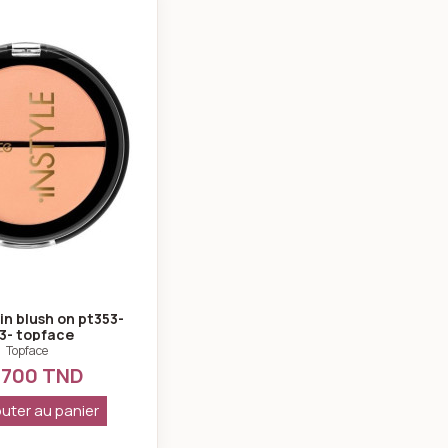
pface
Instyle twin blush on pt353-003- topface
in blush on pt353-
3- topface
Topface
,700 TND
uter au panier