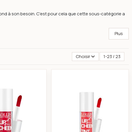
spond à son besoin. C’est pour cela que cette sous-catégorie a
Plus
Choisir
1-23 / 23
ion Blush On Melon 916
Lollis Lip & Cheek Tint 03 – Teinte universelle multifonction l
Lollis Lip & Cheek Ti