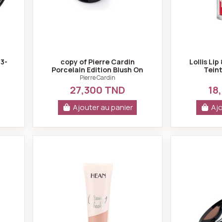
53-
copy of Pierre Cardin
Lollis Li
Porcelain Edition Blush On
Teint
Melon 916
multifonct
Pierre Cardin
27,300 TND
18
Ajouter au panier
Ajo
e blush duo rosy RD3 glamour
Hean creamy cheeks cream blush 21