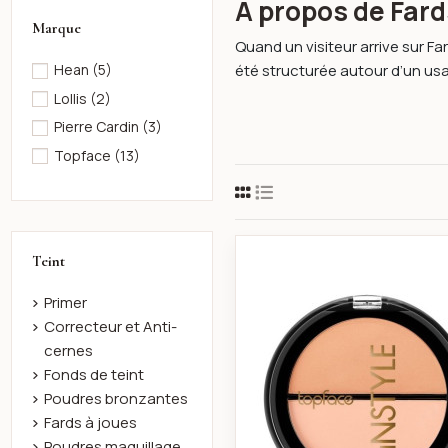
À propos de Fard
Marque
Quand un visiteur arrive sur F
été structurée autour d’un usa
Hean
(5)
Lollis
(2)
Pierre Cardin
(3)
Topface
(13)
Instyle twi
Teint
Primer
Correcteur et Anti-
cernes
Fonds de teint
Poudres bronzantes
Fards à joues
Poudres maquillage