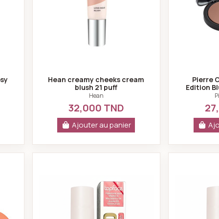
osy
Hean creamy cheeks cream
Pierre 
blush 21 puff
Edition B
Hean
P
32,000 TND
27
Ajouter au panier
Ajo
n Porcelain Edition Blush On cool pink 560
Topface ProHD Hypnotic Bloom Liqu