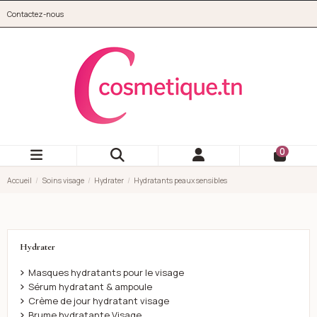
Aller au contenu principal
Contactez-nous
cosmetique.tn
0
Accueil
Soins visage
Hydrater
Hydratants peaux sensibles
Hydrater
Masques hydratants pour le visage
Sérum hydratant & ampoule
Crème de jour hydratant visage
Brume hydratante Visage