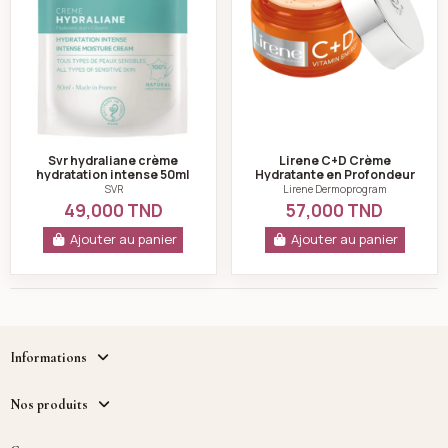
Svr hydraliane crème
Lirene C+D Crème
hydratation intense 50ml
Hydratante en Profondeur
Peaux Sèches & Sensibles
SVR
Lirene Dermoprogram
50 ml
49,000 TND
57,000 TND
Ajouter au panier
Ajouter au panier
Informations
Nos produits