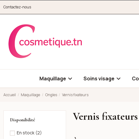
Aller au contenu principal
Contactez-nous
cosmetique.tn
Maquillage
Soins visage
Co
Accueil
Maquillage
Ongles
Vernis fixateurs
Vernis fixateurs
Disponibilité
En stock
(2)