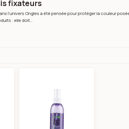
is fixateurs
ans l’univers Ongles a été pensée pour protéger la couleur posée 
uits : elle doit...
rid gel -andreia professional
Topface - Nail polish fast drying pt1