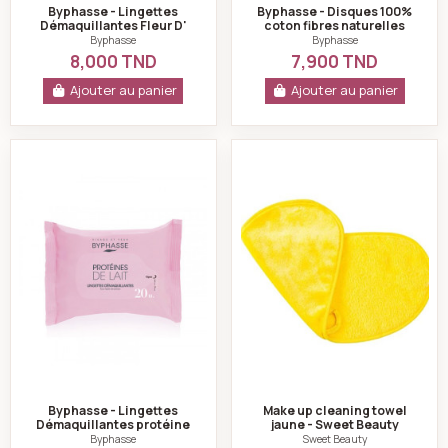
Byphasse - Lingettes
Byphasse - Disques 100%
Démaquillantes Fleur D'
coton fibres naturelles
orange Pour Peau Grasse
x50 Carrés
Byphasse
Byphasse
-20p
8,000 TND
7,900 TND
Ajouter au panier
Ajouter au panier
Byphasse - Lingettes Démaquillantes protéine de lait
Make up cleaning 
Byphasse - Lingettes
Make up cleaning towel
Démaquillantes protéine
jaune - Sweet Beauty
de lait tout types de peaux
Byphasse
Sweet Beauty