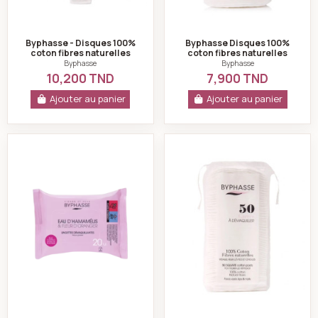
Byphasse - Disques 100%
Byphasse Disques 100%
coton fibres naturelles
coton fibres naturelles
x120
x50
Byphasse
Byphasse
10,200 TND
7,900 TND
Ajouter au panier
Ajouter au panier
Byphasse - Lingettes Démaquillantes Fleur D' orange 
Byphasse - Disque