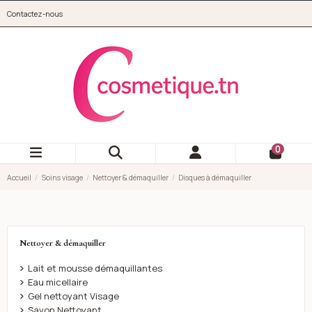
Aller au contenu principal
Contactez-nous
cosmetique.tn
0
Accueil
Soins visage
Nettoyer & démaquiller
Disques à démaquiller
Nettoyer & démaquiller
Lait et mousse démaquillantes
Eau micellaire
Gel nettoyant Visage
Savon Nettoyant