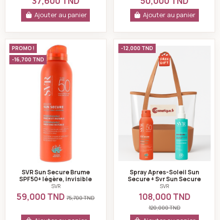
37,600 TND
50,000 TND
Ajouter au panier
Ajouter au panier
SVR Sun Secure Brume SPF50+ légère, invisible 200ml
Spray Apres-Solei
PROMO !
-12,000 TND
-16,700 TND
SVR Sun Secure Brume
Spray Apres-Soleil Sun
SPF50+ légère, invisible
Secure + Svr Sun Secure
200ml
Brume Solaire Spf50+
SVR
SVR
59,000 TND
108,000 TND
75,700 TND
120,000 TND