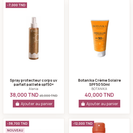
Spray protecteur corps uv parfait pailleté spf50+ 150ml
Botanika Crème So
-7,000 TND
Spray protecteur corps uv
Botanika Crème Solaire
parfait pailleté spf50+
SPF50 50ml
150ml - Alania
Alania
BOTANIKA
38,000 TND
40,000 TND
45,000 TND
Ajouter au panier
Ajouter au panier
Pack Soleil & Mer – Routine Complète Peau et Cheve
SVR - Sun secure 
-38,700 TND
-12,000 TND
NOUVEAU