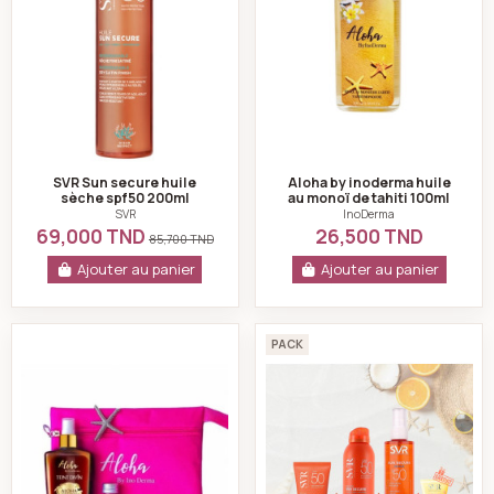
SVR Sun secure huile
Aloha by inoderma huile
sèche spf50 200ml
au monoï de tahiti 100ml
SVR
InoDerma
69,000 TND
26,500 TND
85,700 TND
Ajouter au panier
Ajouter au panier
Aloha Sun Glow Set Pink - InoDerma
Pack Ecran solaire
PACK