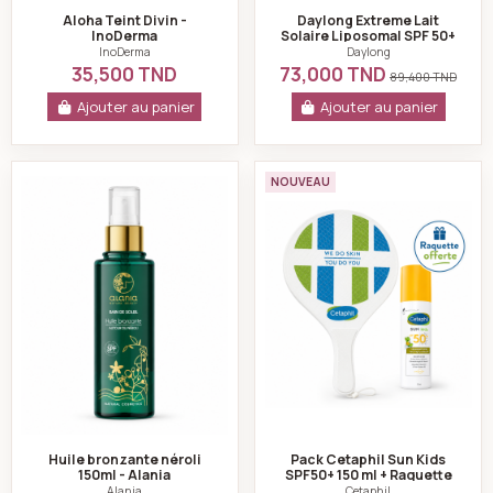
Aloha Teint Divin -
Daylong Extreme Lait
InoDerma
Solaire Liposomal SPF 50+
100 ml
InoDerma
Daylong
35,500 TND
73,000 TND
89,400 TND
Ajouter au panier
Ajouter au panier
Huile bronzante néroli 150ml - Alania
Pack Cetaphil Sun
NOUVEAU
Huile bronzante néroli
Pack Cetaphil Sun Kids
150ml - Alania
SPF50+ 150 ml + Raquette
Offerte
Alania
Cetaphil