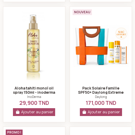
Aloha tahiti monoï oil spray 150ml - inoderma
Pack Solaire Fami
NOUVEAU
Aloha tahiti monoï oil
Pack Solaire Famille
spray 150ml - inoderma
SPF50+ Daylong Extreme
50ml + Daylong Kids +
InoDerma
Daylong
Protection Cheveux...
29,900 TND
171,000 TND
Ajouter au panier
Ajouter au panier
Daylong - Lait très haute protection spf50+ 50ml
Pack aloha gold ed
PROMO !