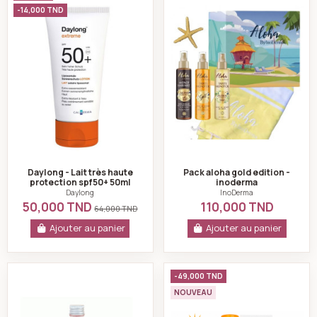
-14,000 TND
Daylong - Lait très haute
Pack aloha gold edition -
protection spf50+ 50ml
inoderma
Daylong
InoDerma
50,000 TND
110,000 TND
64,000 TND
Ajouter au panier
Ajouter au panier
Aloha by inoderma huile de monoi de tahiti pailletée p
Pack K-reine Sun 
-49,000 TND
NOUVEAU