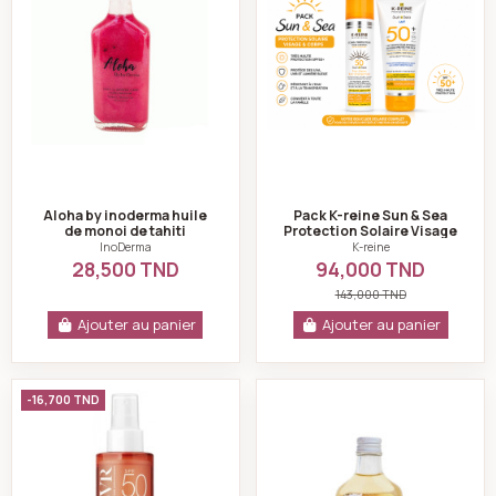
Aloha by inoderma huile
Pack K-reine Sun & Sea
de monoi de tahiti
Protection Solaire Visage
pailletée pink 100ml
Corps Et Cheveux
InoDerma
K-reine
28,500 TND
94,000 TND
143,000 TND
Ajouter au panier
Ajouter au panier
SVR Sun secure huile sèche spf50 200ml
Aloha by inoderma 
-16,700 TND