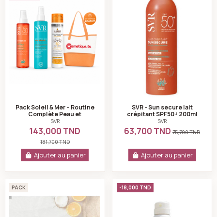
Pack Soleil & Mer – Routine
SVR - Sun secure lait
Complète Peau et
crépitant SPF50+ 200ml
Cheveux
SVR
SVR
143,000 TND
63,700 TND
75,700 TND
181,700 TND
Ajouter au panier
Ajouter au panier
Pack Ecran solaire blur spf 50+ & Ecran protecteur p
Photosun brume in
PACK
-18,000 TND