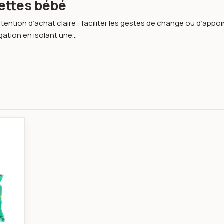
gettes bébé
tention d’achat claire : faciliter les gestes de change ou d’app
igation en isolant une...
ngettes nettoyantes hydratant et rafraichissement