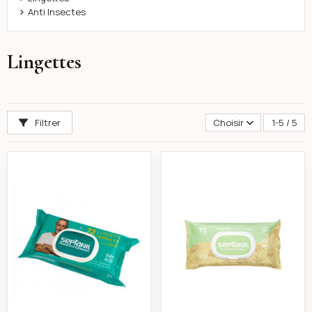
Anti Insectes
Lingettes
Filtrer
Choisir
1-5 / 5
Lingettes désinfectantes adultes - Septanil
Septanil - Olivcare