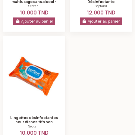
multiusage sans alcool -
Désinfectante
Septanil
Hydroalcoolique -72
Septanil
Septanil
pièces
10,000 TND
12,000 TND
Ajouter au panier
Ajouter au panier
Lingettes désinfectantes pour dispositifs non invasifs
Lingettes désinfectantes
pour dispositifs non
invasifs - Septanil
Septanil
10,000 TND