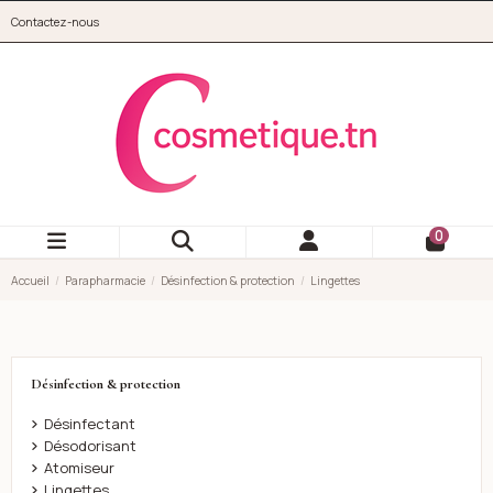
Aller au contenu principal
Contactez-nous
cosmetique.tn
0
Accueil
Parapharmacie
Désinfection & protection
Lingettes
Désinfection & protection
Désinfectant
Désodorisant
Atomiseur
Lingettes