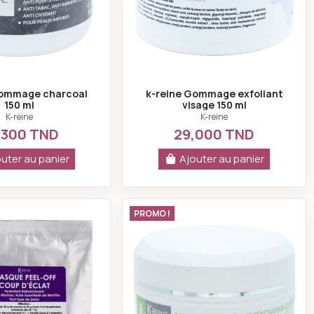
Gommage charcoal
k-reine Gommage exfoliant
150 ml
visage 150 ml
K-reine
K-reine
,300 TND
29,000 TND
uter au panier
Ajouter au panier
asse a tendance acnéique 150ml
K-reine Masque peel-off coup d'eclat 30gr
k-reine Masque coup
PROMO !