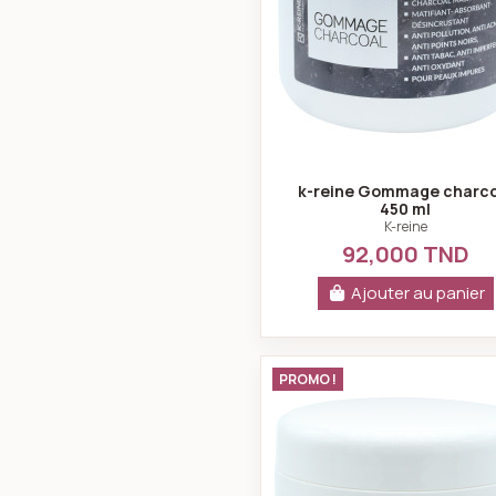
k-reine Gommage charco
450 ml
K-reine
92,000 TND
Ajouter au panier
k-reine Crè
PROMO !