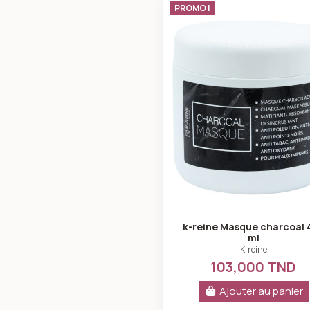
k-reine Mas
PROMO !
k-reine Masque charcoal 
ml
K-reine
103,000 TND
Ajouter au panier