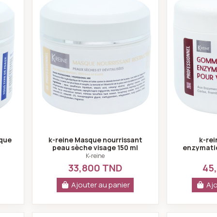
que
k-reine Masque nourrissant
k-re
peau sèche visage 150 ml
enzymatiq
K-reine
33,800 TND
45
Ajouter au panier
Ajo