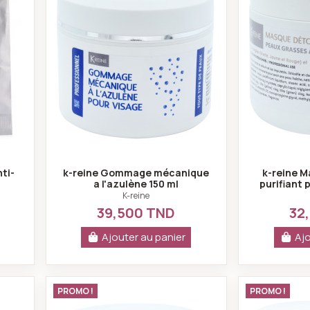
nti-
k-reine Gommage mécanique
k-reine M
a l'azulène 150 ml
purifiant 
K-reine
39,500 TND
32
Ajouter au panier
Ajo
mmage mécanique a l'azulène 450 ml
k-reine Masque nourrissant peau sè
PROMO !
PROMO !