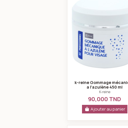
k-reine Gommage mécani
a l'azulène 450 ml
K-reine
90,000 TND
Ajouter au panier