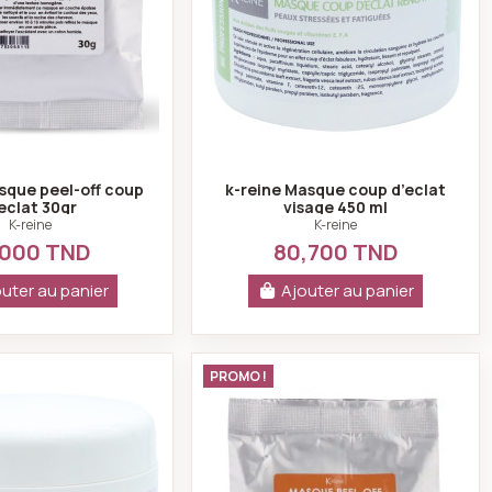
sque peel-off coup
k-reine Masque coup d’eclat
eclat 30gr
visage 450 ml
K-reine
K-reine
,000 TND
80,700 TND
uter au panier
Ajouter au panier
asse a tendance acnéique 450ml
k-reine Gommage exfoliant visage 450 ml
K-reine Masque peel
PROMO !