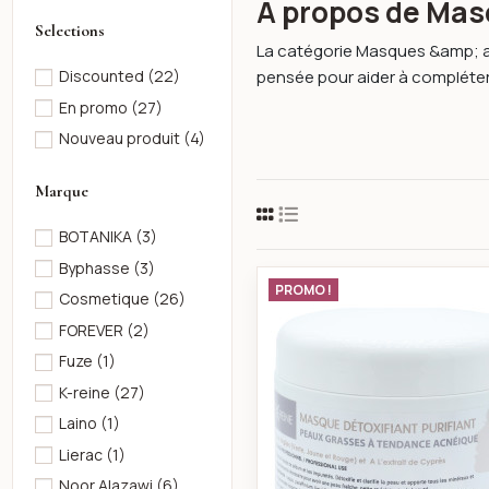
À propos de Mas
Selections
La catégorie Masques &amp; ac
pensée pour aider à compléter 
Discounted
(22)
En promo
(27)
Nouveau produit
(4)
Marque
BOTANIKA
(3)
Byphasse
(3)
k-reine Mas
PROMO !
Cosmetique
(26)
FOREVER
(2)
Fuze
(1)
K-reine
(27)
Laino
(1)
Lierac
(1)
Noor Alazawi
(6)