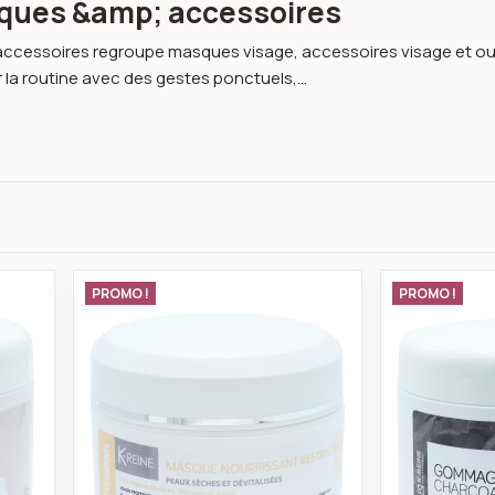
ques &amp; accessoires
cessoires regroupe masques visage, accessoires visage et outil
la routine avec des gestes ponctuels,...
que détoxifiant purifiant peau grasse visage 450 ml
k-reine Masque nourrissant peau sè
PROMO !
PROMO !