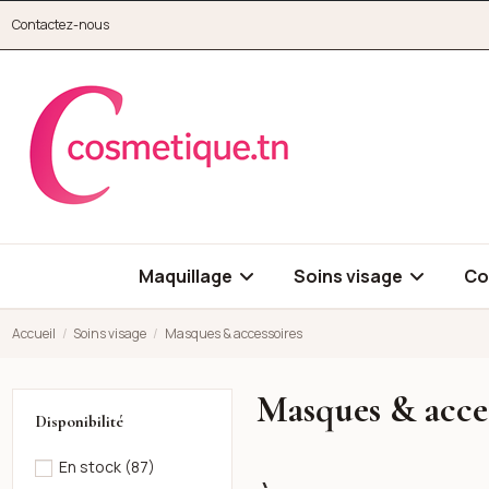
Aller au contenu principal
Contactez-nous
cosmetique.tn
Maquillage
Soins visage
Co
Accueil
Soins visage
Masques & accessoires
Masques & acce
Disponibilité
En stock
(87)