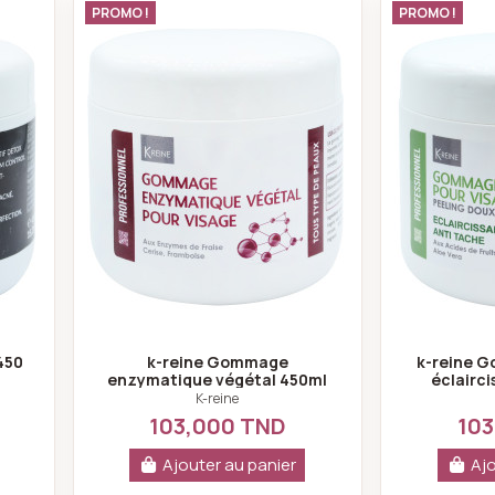
que charcoal 450 ml
k-reine Gommage enzymatique végé
PROMO !
PROMO !
450
k-reine Gommage
k-reine 
enzymatique végétal 450ml
éclairci
K-reine
103,000 TND
103
Ajouter au panier
Ajo