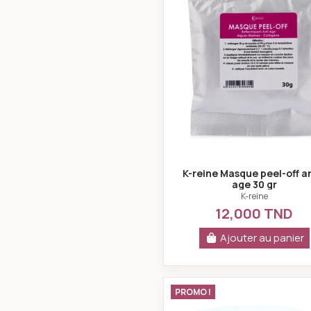
K-reine Masque peel-off a
age 30 gr
K-reine
12,000 TND
Ajouter au panier
k-reine Go
PROMO !