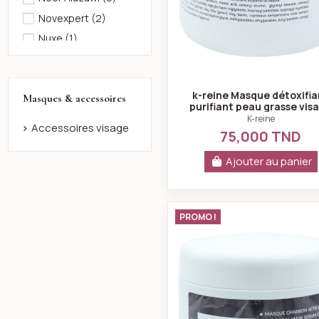
Novexpert
(2)
Nuxe
(1)
Ruby face
(4)
Sweet Beauty
(8)
k-reine Masque détoxifia
Masques & accessoires
Ô Dāw
(2)
purifiant peau grasse vis
450 ml
K-reine
Accessoires visage
75,000 TND
Ajouter au panier
k-reine Go
PROMO !