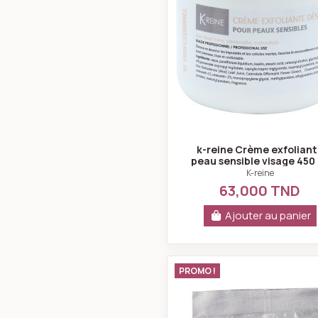
k-reine Crème exfolian
peau sensible visage 450
K-reine
63,000 TND
Ajouter au panier
K-reine Mas
PROMO !