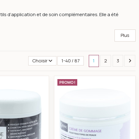
s d’application et de soin complémentaires. Elle a été
Plus
Next
Choisir
1-40 / 87
1
2
3
che visage 450 ml
k-reine Gommage charcoal 150 ml
k-reine Gommage exf
PROMO !