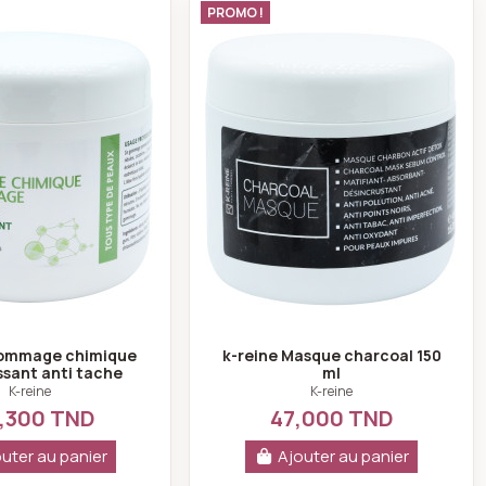
tal 450ml
k-reine Gommage chimique éclaircissant anti tache 450ml
k-reine Masque char
PROMO !
Gommage chimique
k-reine Masque charcoal 150
ssant anti tache
ml
450ml
K-reine
K-reine
,300 TND
47,000 TND
uter au panier
Ajouter au panier