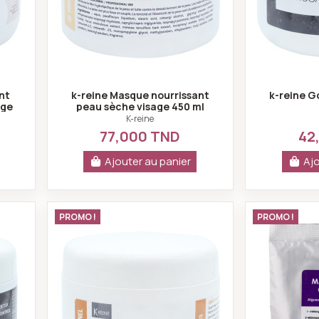
nt
k-reine Masque nourrissant
k-reine 
age
peau sèche visage 450 ml
K-reine
77,000 TND
42
Ajouter au panier
Ajo
mmage charcoal 450 ml
k-reine Gommage chimique peau gr
PROMO !
PROMO !