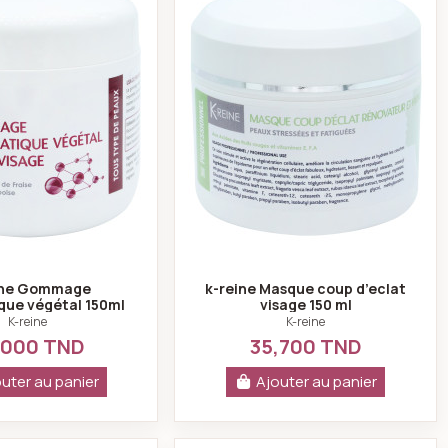
ine Gommage
k-reine Masque coup d’eclat
ue végétal 150ml
visage 150 ml
K-reine
K-reine
,000 TND
35,700 TND
uter au panier
Ajouter au panier