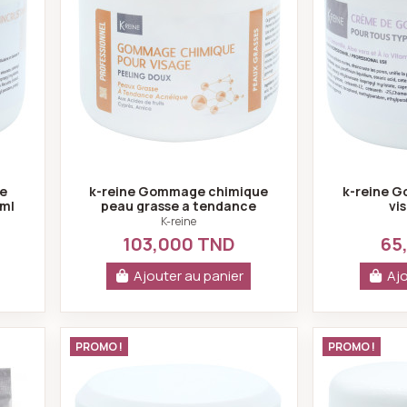
te
k-reine Gommage chimique
k-reine G
 ml
peau grasse a tendance
vi
acnéique 450ml
K-reine
103,000 TND
65
Ajouter au panier
Ajo
que peel-off anti-age 30 gr
k-reine Gommage mécanique a l'azu
PROMO !
PROMO !