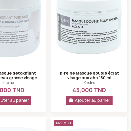
asque détoxifiant
k-reine Masque double éclat
peau grasse visage
visage aux aha 150 ml
150 ml
K-reine
K-reine
,000 TND
45,000 TND
uter au panier
Ajouter au panier
che visage 150 ml
k-reine Gommage enzymatique végétal 150ml
k-reine Masque coup 
PROMO !