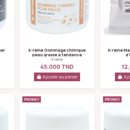
al
k-reine Gommage chimique
K-reine Ma
peau grasse a tendance
d'
acnéique 150ml
K-reine
45,000 TND
12
Ajouter au panier
Ajo
me exfoliante peau sensible visage 450 ml
k-reine Gommage chimique peau gr
PROMO !
PROMO !