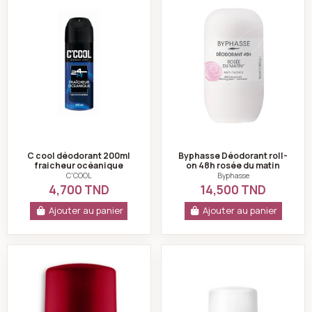
C cool déodorant 200ml
Byphasse Déodorant roll-
fraicheur océanique
on 48h rosée du matin
anti-taches 50ml
C'COOL
Byphasse
4,700 TND
14,500 TND
Ajouter au panier
Ajouter au panier
Vichy Clinical Control Détranspirant anti-odeur Hom
Vichy Déodorant a