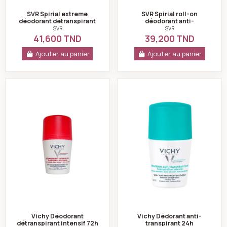
SVR Spirial extreme
SVR Spirial roll-on
déodorant détranspirant
déodorant anti-
intensif 20ml
transpirant intense 48h
SVR
SVR
50ml
41,600 TND
39,200 TND
Ajouter au panier
Ajouter au panier
Vichy Déodorant détranspirant intensif 72h 50ml
Vichy Dédorant an
Vichy Déodorant
Vichy Dédorant anti-
détranspirant intensif 72h
transpirant 24h