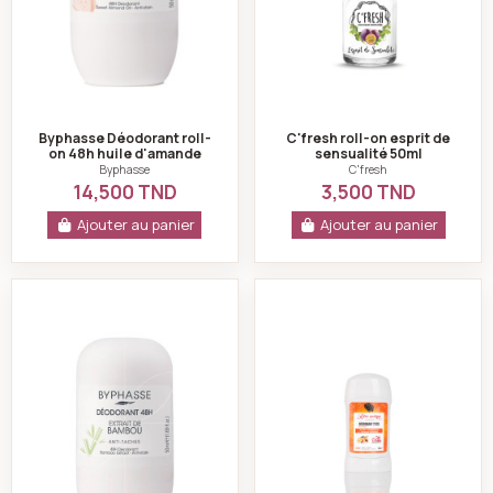
Byphasse Déodorant roll-
C'fresh roll-on esprit de
on 48h huile d'amande
sensualité 50ml
douce anti-taches 50ml
Byphasse
C'fresh
14,500 TND
3,500 TND
Ajouter au panier
Ajouter au panier
Byphasse Déodorant roll-on 48h extrait de bambou a
Touche d'Or Rêve e