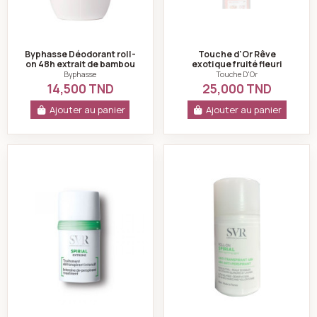
Byphasse Déodorant roll-
Touche d'Or Rêve
on 48h extrait de bambou
exotique fruité fleuri
anti-taches 50ml
Déodorant stick
Byphasse
Touche D'Or
14,500 TND
25,000 TND
Ajouter au panier
Ajouter au panier
SVR Spirial extreme déodorant détranspirant intensif
SVR Spirial roll-o