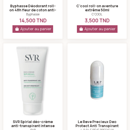
Byphasse Déodorant roll-
C'cool roll-on aventure
on 48h fleur de coton anti-
extrême 50ml
taches 50ml
Byphasse
C'COOL
14,500 TND
3,500 TND
Ajouter au panier
Ajouter au panier
SVR Spirial déo-crème anti-transpirant intense 48H 5
Le Reve Precieux 
SVR Spirial déo-crème
Le Reve Precieux Deo
anti-transpirant intense
Protect Anti Transpirant
48H 50ml
24H 50ml