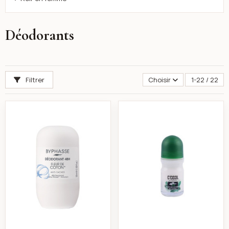
Déodorants
Filtrer
Choisir
1-22 / 22
Byphasse Déodorant roll-on 48h fleur de coton anti-
C'cool roll-on av