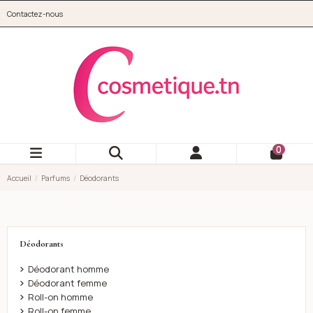
Aller au contenu principal
Contactez-nous
cosmetique.tn
0
Accueil
Parfums
Déodorants
Déodorants
Déodorant homme
Déodorant femme
Roll-on homme
Roll-on femme