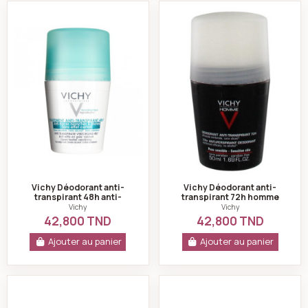
Vichy Déodorant anti-transpirant 48h anti-traces 50
Vichy Déodorant a
Vichy Déodorant anti-
Vichy Déodorant anti-
transpirant 48h anti-
transpirant 72h homme
traces 50ml
peau sensible 50ml
Vichy
Vichy
42,800 TND
42,800 TND
Ajouter au panier
Ajouter au panier
C cool déodorant 200ml fraicheur océanique
Byphasse Déodoran