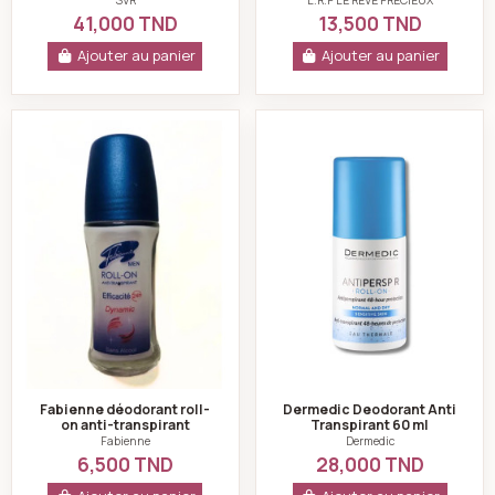
SVR
L.R.P LE REVE PRECIEUX
41,000 TND
13,500 TND
Ajouter au panier
Ajouter au panier
Fabienne déodorant roll-on anti-transpirant dynamic
Dermedic Deodoran
Fabienne déodorant roll-
Dermedic Deodorant Anti
on anti-transpirant
Transpirant 60 ml
dynamic
Fabienne
Dermedic
6,500 TND
28,000 TND