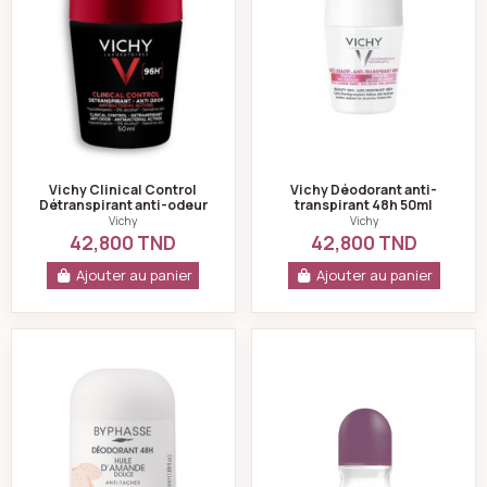
Vichy Clinical Control
Vichy Déodorant anti-
Détranspirant anti-odeur
transpirant 48h 50ml
Homme 96h
Vichy
Vichy
42,800 TND
42,800 TND
Ajouter au panier
Ajouter au panier
Byphasse Déodorant roll-on 48h huile d'amande douc
C'fresh roll-on es