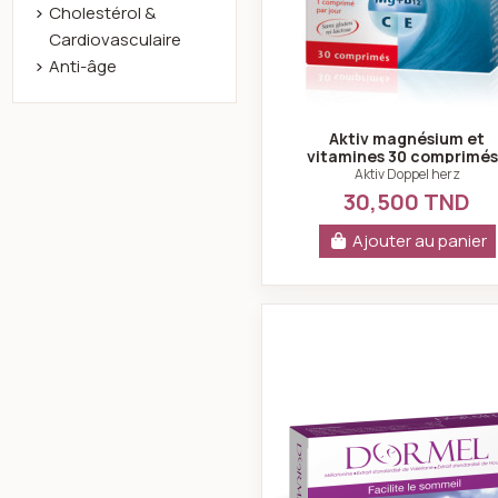
Cholestérol &
Cardiovasculaire
Anti-âge
Aktiv magnésium et
vitamines 30 comprimés
doppel herz
Aktiv Doppel herz
30,500 TND
Ajouter au panier
Dormel 30 g