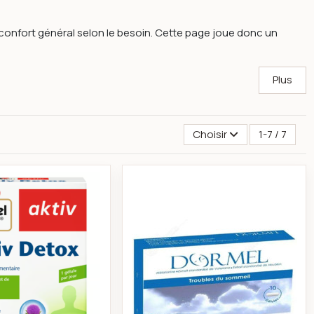
 confort général selon le besoin. Cette page joue donc un
Plus
Choisir
1-7 / 7
z
Activ Detox 30 Gélules -Doppel herz
Dormel 10 gélules -