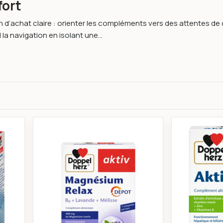
fort
 d’achat claire : orienter les compléments vers des attentes de
d la navigation en isolant une...
sium et vitamines 30 comprimés - doppel herz
Aktiv Magnésium Relax - Doppel Her