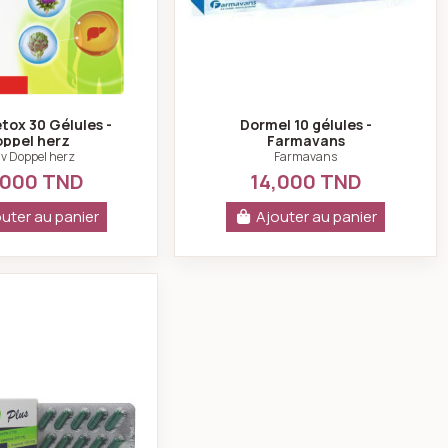
tox 30 Gélules -
Dormel 10 gélules -
ppel herz
Farmavans
iv Doppel herz
Farmavans
,000 TND
14,000 TND
uter au panier
Ajouter au panier
Dorzen plus 30 gélules- xen