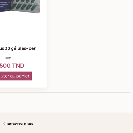
us 30 gélules- xen
Xen
,500 TND
uter au panier
Contactez-nous