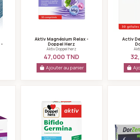
Aktiv Magnésium Relax -
Activ De
 -
Doppel Herz
Do
Aktiv Doppel herz
Akt
47,000 TND
32
Ajouter au panier
Ajo
élules - Farmavans
AKTIV BIFIDO GERMINA 20 GELULES