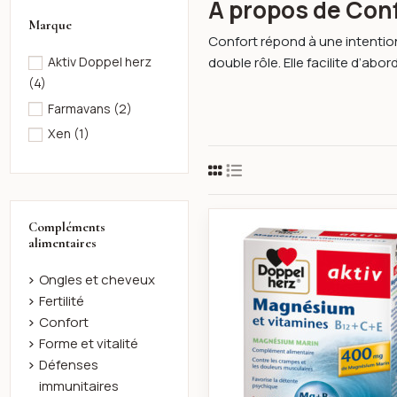
À propos de Con
Marque
Confort répond à une intention
double rôle. Elle facilite d’abor
Aktiv Doppel herz
(4)
Farmavans
(2)
Xen
(1)
Aktiv magné
Compléments
alimentaires
Ongles et cheveux
Fertilité
Confort
Forme et vitalité
Défenses
immunitaires