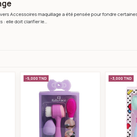
nge
vers Accessoires maquillage a été pensée pour fondre certaines 
 elle doit clarifier le...
rosse nettoyante & éponge rose -ruby face
Coffret 2 brosse nettoyante & épo
-5,000 TND
-3,000 TND