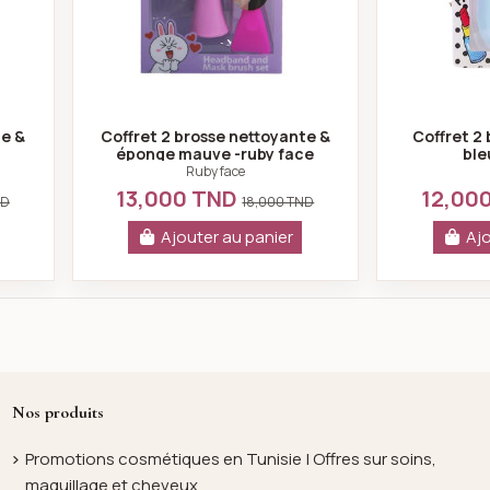
te &
Coffret 2 brosse nettoyante &
Coffret 2
e
éponge mauve -ruby face
ble
Ruby face
13,000 TND
12,00
ND
18,000 TND
Ajouter au panier
Ajo
Nos produits
Promotions cosmétiques en Tunisie | Offres sur soins,
maquillage et cheveux