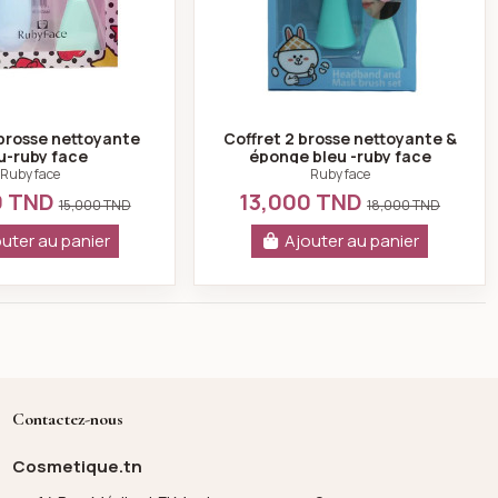
 brosse nettoyante
Coffret 2 brosse nettoyante &
u-ruby face
éponge bleu -ruby face
Ruby face
Ruby face
0 TND
13,000 TND
15,000 TND
18,000 TND
uter au panier
Ajouter au panier
Contactez-nous
Cosmetique.tn