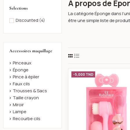
À propos de Épo
Selections
La catégorie Éponge dans l’uni
être une simple liste de produits :
Discounted
(4)
Accessoires maquillage
Pinceaux
Éponge
Coffret 2 b
-5,000 TND
Pince à épiler
Faux cils
Trousses & Sacs
Taille crayon
Miroir
Lampe
Recourbe cils