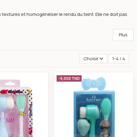
textures et homogénéiser le rendu du teint. Elle ne doit pas
Plus
Choisir
1-4 / 4
nge mauve -ruby face
Coffret 2 brosse nettoyante bleu-ruby face
Coffret 2 brosse ne
-5,000 TND