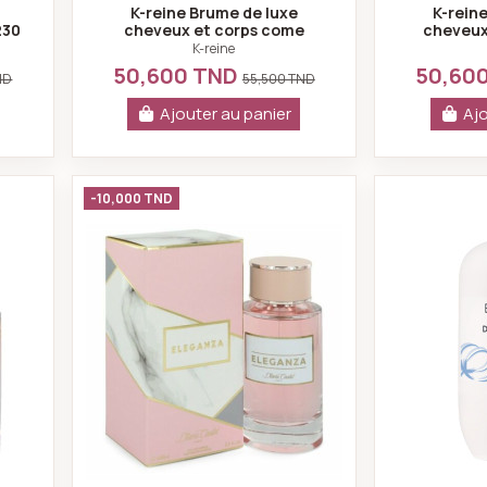
K-reine Brume de luxe
K-rein
230
cheveux et corps come
cheveux
closer 230 ml
d'a
K-reine
50,600 TND
50,60
ND
55,500 TND
Ajouter au panier
Ajo
de Parfum pour Femme 100 ML - Diane Castel
Eleganza By Diane Castel Eau De Pa
-10,000 TND