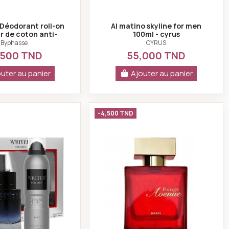
Déodorant roll-on
Al matino skyline for men
r de coton anti-
100ml - cyrus
ches 50ml
Byphasse
CYRUS
,500 TND
55,000 TND
uter au panier
Ajouter au panier
ml
Coffret eau de toilette homme writer -cyrus
Paris bleu rouge av
-4,500 TND