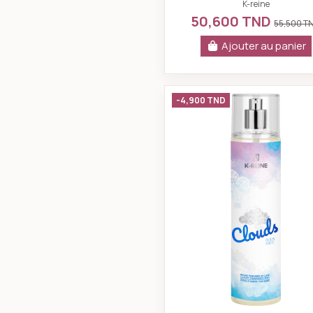
eleven 230 ml
K-reine
50,600 TND
55,500 T
Ajouter au panier
K-reine Bru
-4,900 TND