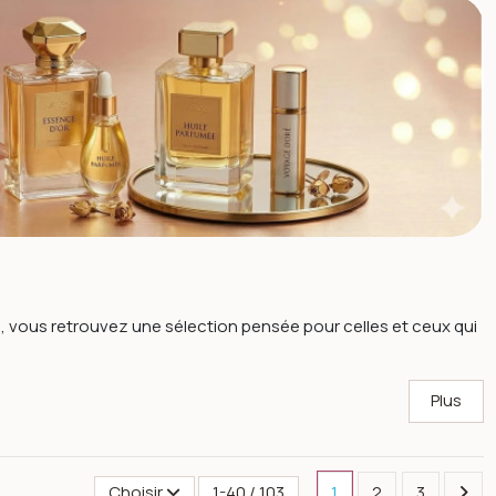
, vous retrouvez une sélection pensée pour celles et ceux qui
Plus
Next
Choisir
1-40 / 103
1
2
3