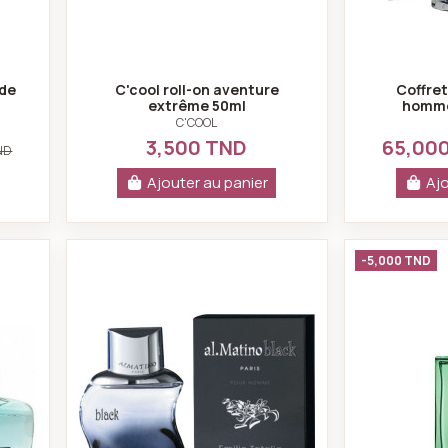
de
C'cool roll-on aventure
Coffret
extrême 50ml
homme
C'COOL
3,500 TND
65,00
ND
Ajouter au panier
Ajo
entic for men 100ml - paris bleu
Al matino black 100 ml for men - pari
-5,000 TND