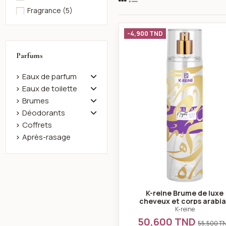
Fragrance
(5)
Geparlys
(9)
K-reine Bru
-4,900 TND
Jóia
(1)
K-reine
(21)
Parfums
L.R.P LE REVE
Eaux de parfum
PRECIEUX
(1)
Eaux de toilette
Lacoste
(1)
Brumes
Lolita Bonita
(6)
Déodorants
MARVEL
(3)
Coffrets
Après-rasage
Paris Bleu
(14)
Sistelle Paris
(3)
SVR
(3)
Touche D'Or
(1)
K-reine Brume de luxe
Vichy
(6)
cheveux et corps arabi
night 230 ml
Yves-de-Sistelle
(4)
K-reine
50,600 TND
55,500 T