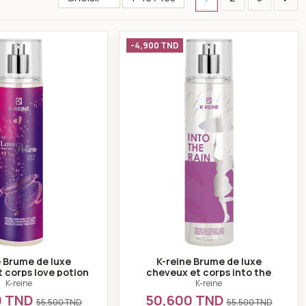
rps safari 230 ml
K-reine Brume de luxe cheveux et corps love potion 230 ml
K-reine Brume de lux
-4,900 TND
e Brume de luxe
K-reine Brume de luxe
 corps love potion
cheveux et corps into the
230 ml
rain 230 ml
K-reine
K-reine
0 TND
50,600 TND
55,500 TND
55,500 TND