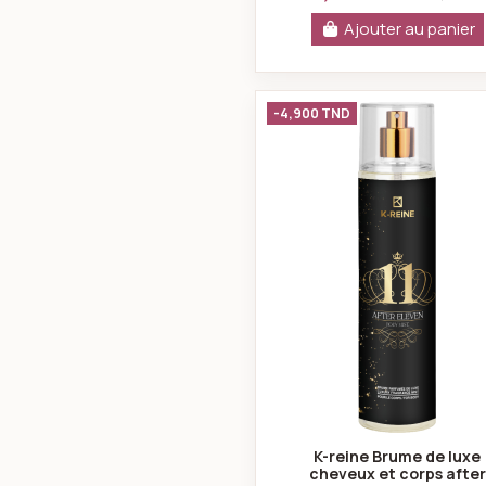
Ajouter au panier
K-reine Bru
-4,900 TND
K-reine Brume de luxe
cheveux et corps after