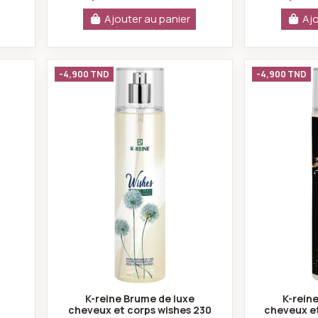
Ajouter au panier
Ajo
me de luxe cheveux et corps after eleven 230 ml
K-reine Brume de luxe cheveux et c
-4,900 TND
-4,900 TND
K-reine Brume de luxe
K-rein
cheveux et corps wishes 230
cheveux et