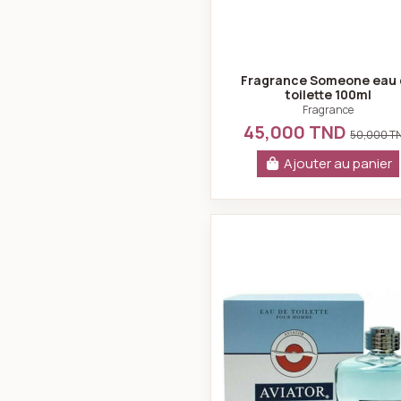
Fragrance Someone eau 
toilette 100ml
Fragrance
45,000 TND
50,000 T
Ajouter au panier
Aviator auth