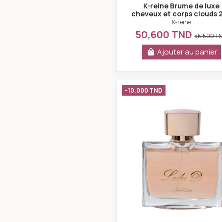
K-reine Brume de luxe
cheveux et corps clouds 
ml
K-reine
50,600 TND
55,500 T
Ajouter au panier
Lady D Eau 
-10,000 TND