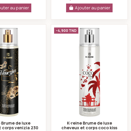
uter au panier
Ajouter au panier
orps wishes 230 ml
K-reine Brume de luxe cheveux et corps venizia 230 ml
K-reine Brume de lux
-4,900 TND
e Brume de luxe
K-reine Brume de luxe
 corps venizia 230
cheveux et corps coco kiss