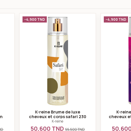
me de luxe cheveux et corps arabian night 230 ml
K-reine Brume de luxe cheveux et co
-4,900 TND
-4,900 TND
K-reine Brume de luxe
K-rein
an
cheveux et corps safari 230
cheveux et
ml
K-reine
50,600 TND
50,60
ND
55,500 TND