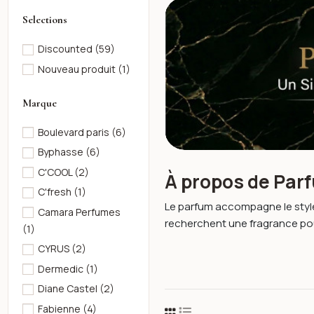
Selections
Discounted
(59)
Nouveau produit
(1)
Marque
Boulevard paris
(6)
Byphasse
(6)
C'COOL
(2)
À propos de Par
C'fresh
(1)
Le parfum accompagne le style,
Camara Perfumes
recherchent une fragrance pour
(1)
CYRUS
(2)
Dermedic
(1)
Diane Castel
(2)
Fabienne
(4)