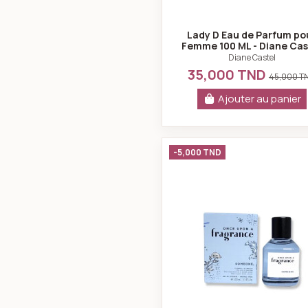
Lady D Eau de Parfum po
Femme 100 ML - Diane Cas
Diane Castel
35,000 TND
45,000 T
Ajouter au panier
Fragrance S
-5,000 TND