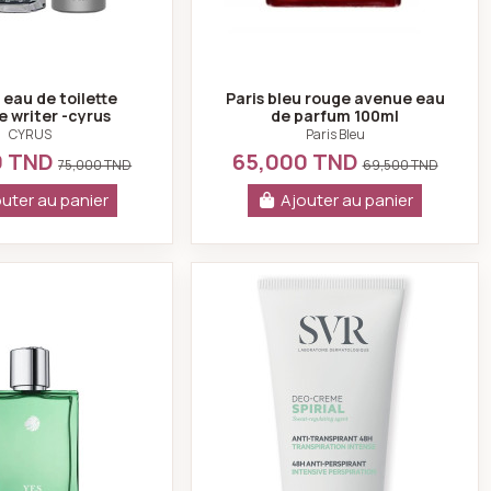
 eau de toilette
Paris bleu rouge avenue eau
 writer -cyrus
de parfum 100ml
CYRUS
Paris Bleu
0 TND
65,000 TND
75,000 TND
69,500 TND
uter au panier
Ajouter au panier
s bleu
Geparlys eau de parfum pour homme Yes I Am The King Evolu
SVR Spirial déo-crèm