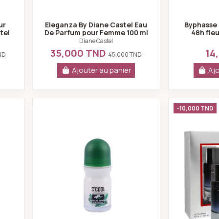
ur
Eleganza By Diane Castel Eau
Byphasse 
tel
De Parfum pour Femme 100 ml
48h fleu
- Diane Castel
ta
Diane Castel
35,000 TND
14
ND
45,000 TND
Ajouter au panier
Ajo
omeone eau de toilette 100ml
C'cool roll-on aventure extrême 50
-10,000 TND