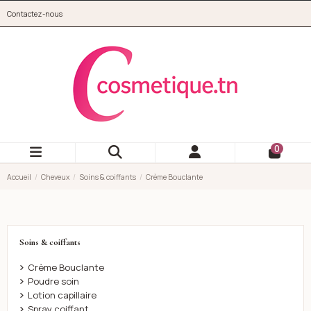
Aller au contenu principal
Contactez-nous
cosmetique.tn
0
Accueil
Cheveux
Soins & coiffants
Crème Bouclante
Soins & coiffants
Crème Bouclante
Poudre soin
Lotion capillaire
Spray coiffant