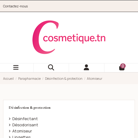
Aller au contenu principal
Contactez-nous
cosmetique.tn
0
Accueil
Parapharmacie
Désinfection & protection
Atomiseur
Désinfection & protection
Désinfectant
Désodorisant
Atomiseur
Lingettes