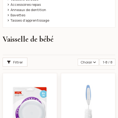
Accessoires repas
Anneaux de dentition
Bavettes
Tasses d'apprentissage
Vaisselle de bébé
Filtrer
Choisir
1-8 / 8
Assiette plate pour bébé Violet - Nuk
Set de goupillon 3