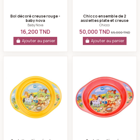
Bol décoré creuse rouge -
Chicco ensemble de 2
baby nova
assiettes plate et creuse
décorées bébés 12+ mois
Baby Nova
Chicco
vert
16,200 TND
50,000 TND
65,000 TND
Ajouter au panier
Ajouter au panier
Assiettes décorées jaune enfants +6 mois - baby nov
Assiettes décorée