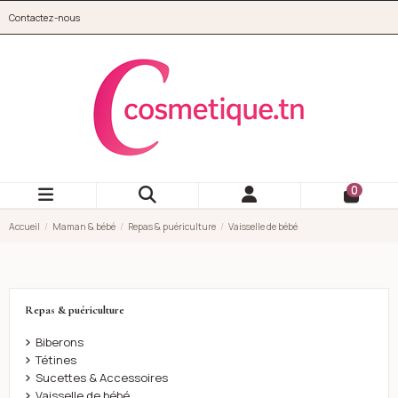
Aller au contenu principal
Contactez-nous
cosmetique.tn
0
Accueil
Maman & bébé
Repas & puériculture
Vaisselle de bébé
Repas & puériculture
Biberons
Tétines
Sucettes & Accessoires
Vaisselle de bébé