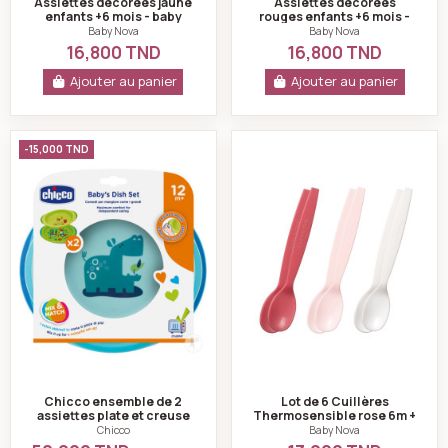
Assiettes décorées jaune
Assiettes décorées
enfants +6 mois - baby
rouges enfants +6 mois -
nova
baby nova
Baby Nova
Baby Nova
16,800 TND
16,800 TND
Ajouter au panier
Ajouter au panier
Chicco ensemble de 2 assiettes plate et creuse déco
Lot de 6 Cuillère
-15,000 TND
Chicco ensemble de 2
Lot de 6 Cuillères
assiettes plate et creuse
Thermosensible rose 6m +
décorées bébés 12+ mois
-baby nova
Chicco
Baby Nova
bleu