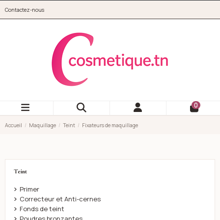
Aller au contenu principal
Contactez-nous
cosmetique.tn
0
Accueil
Maquillage
Teint
Fixateurs de maquillage
Teint
Primer
Correcteur et Anti-cernes
Fonds de teint
Poudres bronzantes