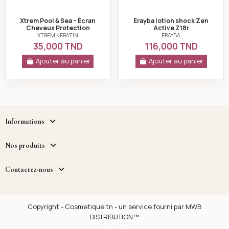
Xtrem Pool & Sea – Écran
Erayba lotion shock Zen
Cheveux Protection
Active Z18r
Solaire SPF50+ – 250 ml
XTREM KERATIN
ERAYBA
35,000 TND
116,000 TND
Ajouter au panier
Ajouter au panier
Informations
Nos produits
Contactez-nous
Copyright - Cosmetique.tn - un service fourni par MWB
DISTRIBUTION™