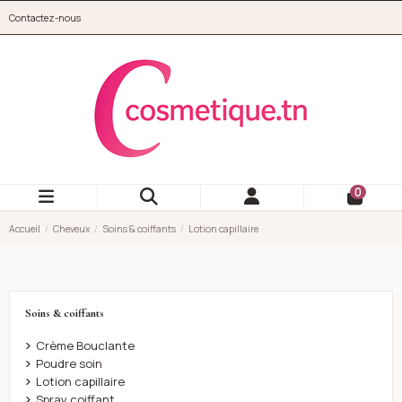
Aller au contenu principal
Contactez-nous
cosmetique.tn
0
Accueil
Cheveux
Soins & coiffants
Lotion capillaire
Soins & coiffants
Crème Bouclante
Poudre soin
Lotion capillaire
Spray coiffant