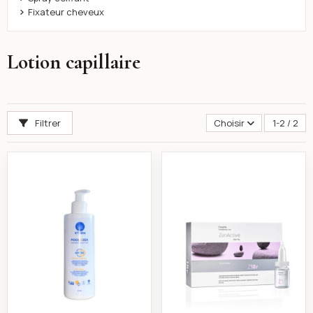
Fixateur cheveux
Lotion capillaire
Filtrer
Choisir
1-2 / 2
Xtrem Pool & Sea – Écran Cheveux Protection Solaire
Erayba lotion shoc