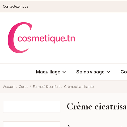
Aller au contenu principal
Contactez-nous
cosmetique.tn
Maquillage
Soins visage
Co
Accueil
Corps
Fermeté & confort
Crème cicatrisante
Crème cicatris