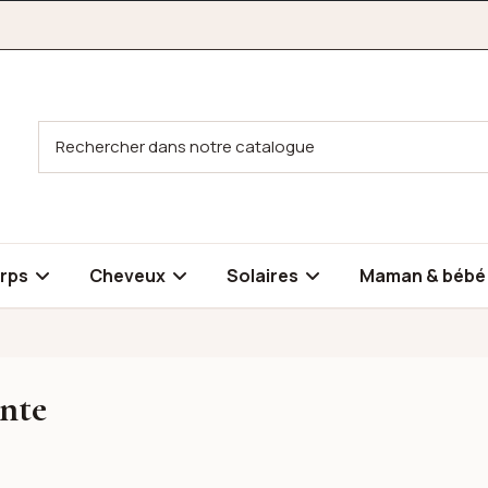
rps
Cheveux
Solaires
Maman & béb
ante