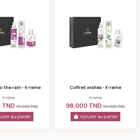
o the rain - K-reine
Coffret wishes - K-reine
K-reine
K-reine
0 TND
98,000 TND
119,000 TND
119,000 TND
uter au panier
Ajouter au panier