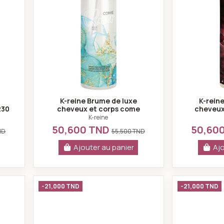
K-reine Brume de luxe
K-rein
230
cheveux et corps come
cheveux
closer 230 ml
d'a
K-reine
50,600 TND
50,60
ND
55,500 TND
Ajouter au panier
Ajo
ds - K-reine
Coffret love potion - K-reine
-21,000 TND
-21,000 TND