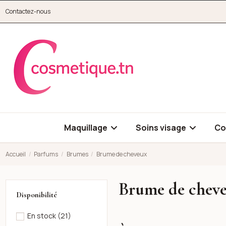
Aller au contenu principal
Contactez-nous
cosmetique.tn
Maquillage
Soins visage
Co
Accueil
Parfums
Brumes
Brume de cheveux
Brume de chev
Disponibilité
En stock
(21)