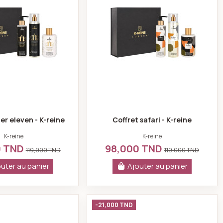
er eleven - K-reine
Coffret safari - K-reine
K-reine
K-reine
0 TND
98,000 TND
119,000 TND
119,000 TND
uter au panier
Ajouter au panier
Coffret into the rain - K-reine
Coffret wishes - K-r
-21,000 TND