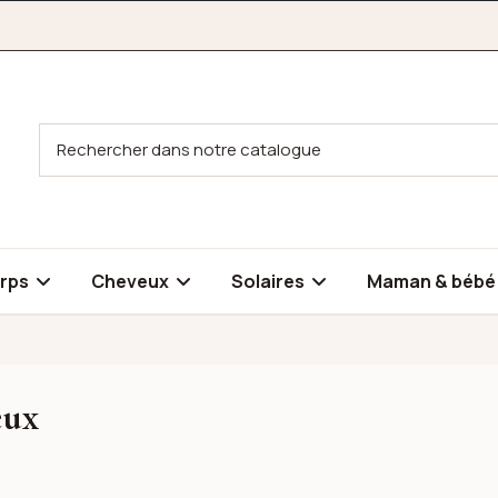
rps
Cheveux
Solaires
Maman & béb
eux