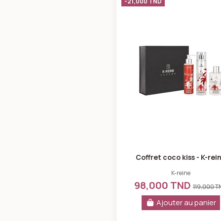
Coffret coco
-21,000 TND
Coffret coco kiss - K-rei
K-reine
98,000 TND
119,000 
Ajouter au panier