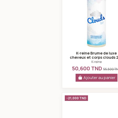
K-reine Brume de luxe
cheveux et corps clouds 
ml
K-reine
50,600 TND
55,500 T
Ajouter au panier
Coffret clou
-21,000 TND