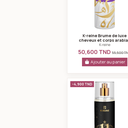
K-reine Brume de luxe
cheveux et corps arabi
night 230 ml
K-reine
50,600 TND
55,500 T
Ajouter au panier
K-reine Bru
-4,900 TND