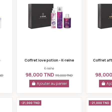
e
Coffret love potion - K-reine
Coffret aft
K-reine
98,000 TND
98,00
TND
119,000 TND
Ajouter au panier
Ajo
zia - K-reine
Coffret arabian night - K-reine
-21,000 TND
-21,000 TND