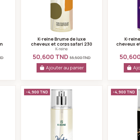
K-reine Brume de luxe
K-rein
an
cheveux et corps safari 230
cheveux et
ml
K-reine
50,600 TND
50,60
ND
55,500 TND
Ajouter au panier
Ajo
me de luxe cheveux et corps after eleven 230 ml
K-reine Brume de luxe cheveux et c
-4,900 TND
-4,900 TND