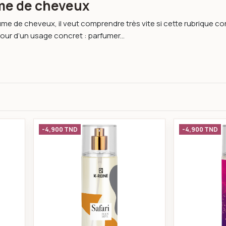
me de cheveux
rume de cheveux, il veut comprendre très vite si cette rubrique c
our d’un usage concret : parfumer...
me de luxe cheveux et corps arabian night 230 ml
K-reine Brume de luxe cheveux et co
-4,900 TND
-4,900 TND