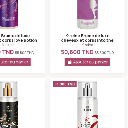
e Brume de luxe
K-reine Brume de luxe
 corps love potion
cheveux et corps into the
230 ml
rain 230 ml
K-reine
K-reine
0 TND
50,600 TND
55,500 TND
55,500 TND
uter au panier
Ajouter au panier
orps wishes 230 ml
K-reine Brume de luxe cheveux et corps venizia 230 ml
K-reine Brume de lux
-4,900 TND