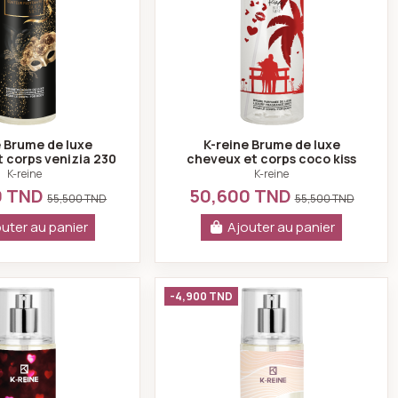
e Brume de luxe
K-reine Brume de luxe
 corps venizia 230
cheveux et corps coco kiss
ml
230 ml
K-reine
K-reine
0 TND
50,600 TND
55,500 TND
55,500 TND
uter au panier
Ajouter au panier
orps come closer 230 ml
K-reine Brume de luxe cheveux et corps secret d'amour 230 
K-reine Brume de lux
-4,900 TND