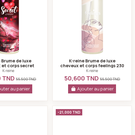
e Brume de luxe
K-reine Brume de luxe
 et corps secret
cheveux et corps feelings 230
mour 230 ml
ml
K-reine
K-reine
0 TND
50,600 TND
55,500 TND
55,500 TND
uter au panier
Ajouter au panier
Coffret after eleven - K-reine
Coffret safari - K-rei
-21,000 TND