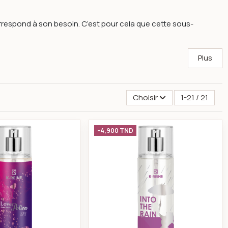
orrespond à son besoin. C’est pour cela que cette sous-
Plus
Choisir
1-21 / 21
rps safari 230 ml
K-reine Brume de luxe cheveux et corps love potion 230 ml
K-reine Brume de lux
-4,900 TND