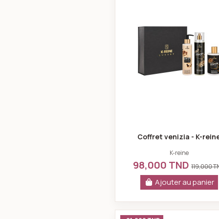
Coffret venizia - K-rein
K-reine
98,000 TND
119,000 
Ajouter au panier