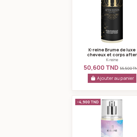
K-reine Brume de luxe
cheveux et corps after
eleven 230 ml
K-reine
50,600 TND
55,500 T
Ajouter au panier
K-reine Bru
-4,900 TND