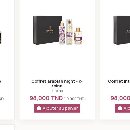
e
Coffret arabian night - K-
Coffret int
reine
K-reine
98,000 TND
98,00
TND
119,000 TND
Ajouter au panier
Ajo