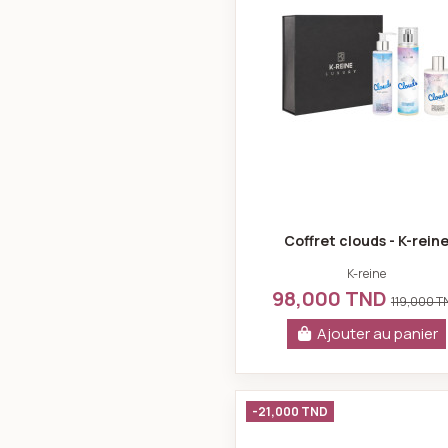
Coffret clouds - K-rein
K-reine
98,000 TND
119,000 
Ajouter au panier
Coffret veni
-21,000 TND