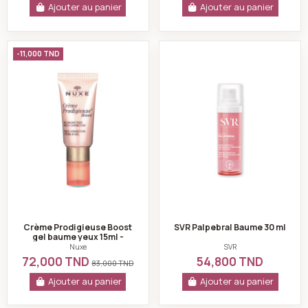
Ajouter au panier
Ajouter au panier
Crème Prodigieuse Boost gel baume yeux 15ml - Nuxe
SVR Palpebral Bau
-11,000 TND
Crème Prodigieuse Boost
SVR Palpebral Baume 30 ml
gel baume yeux 15ml -
Nuxe
Nuxe
SVR
72,000 TND
54,800 TND
83,000 TND
Ajouter au panier
Ajouter au panier