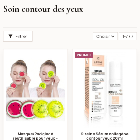
Soin contour des yeux
Filtrer
Choisir
1-7 / 7
Masque/Pad glacé réutilisable pour yeux – Cooling Ey
K-reine Sérum col
PROMO !
Masque/Pad glacé
K-reine Sérum collagène
réutilisable pour yeux –
contour yeux 20 ml