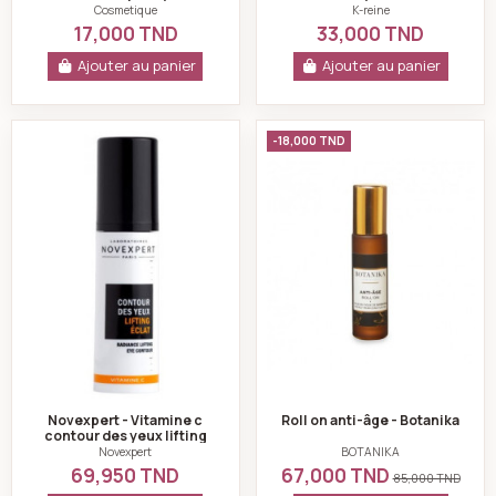
Cooling Eye Pads anti-
Cosmetique
K-reine
poches & fraîcheur...
17,000 TND
33,000 TND
Ajouter au panier
Ajouter au panier
Novexpert - Vitamine c contour des yeux lifting eclat 
Roll on anti-âge -
-18,000 TND
Novexpert - Vitamine c
Roll on anti-âge - Botanika
contour des yeux lifting
eclat 15ml
Novexpert
BOTANIKA
69,950 TND
67,000 TND
85,000 TND