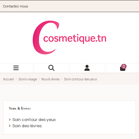
Aller au contenu principal
Contactez-nous
cosmetique.tn
0
Accueil
Soins visage
Yeux & lèvres
Soin contour des yeux
Yeux & lèvres
Soin contour des yeux
Soin des lèvres