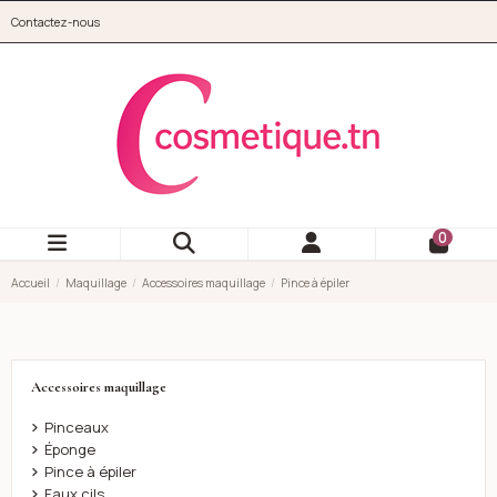
Aller au contenu principal
Contactez-nous
cosmetique.tn
0
Accueil
Maquillage
Accessoires maquillage
Pince à épiler
Accessoires maquillage
Pinceaux
Éponge
Pince à épiler
Faux cils