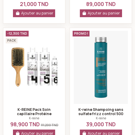
21,000 TND
89,000 TND
Ajouter au panier
Ajouter au panier
K-REINE Pack Soin capillaire Protéine Kératine 4-5-6 
K-reine Shampoing 
-12,300 TND
PROMO !
PACK
K-REINE Pack Soin
K-reine Shampoing sans
capillaire Protéine
sulfate frizz control 500
Kératine 4-5-6 avec
ml
K-reine
K-reine
Brosse
98,900 TND
39,000 TND
111,200 TND
Ajouter au panier
Ajouter au panier