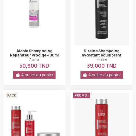
Alania Shampooing
K-reine Shampoing
Réparateur Prodige 400ml
hydratant équilibrant
intensif 500 ml
Alania
K-reine
50,900 TND
39,000 TND
Ajouter au panier
Ajouter au panier
K-reine Pack capillaire Hydratant protect color
K-reine Shampoing
PACK
PROMO !