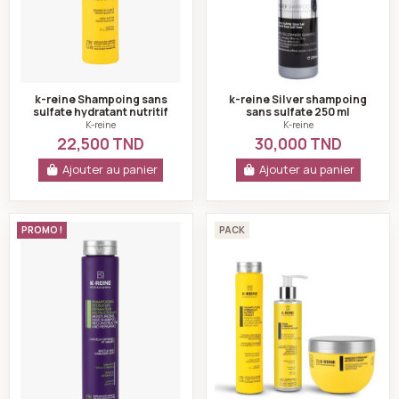
k-reine Shampoing sans
k-reine Silver shampoing
sulfate hydratant nutritif
sans sulfate 250 ml
lissant 270ml
K-reine
K-reine
22,500 TND
30,000 TND
Ajouter au panier
Ajouter au panier
K-reine Shampoing sans sulfate réparateur restructu
K-reine Pack capill
PROMO !
PACK