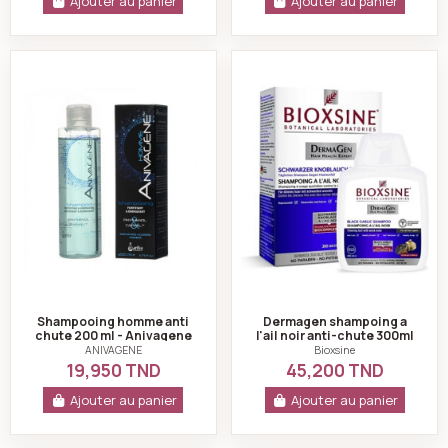
Ajouter au panier
Ajouter au panier
Shampooing homme anti chute 200 ml - Anivagene
Dermagen shampoing
Shampooing homme anti
Dermagen shampoing a
chute 200 ml - Anivagene
l'ail noir anti-chute 300ml
-bioxsine
ANIVAGENE
Bioxsine
19,950 TND
45,200 TND
Ajouter au panier
Ajouter au panier