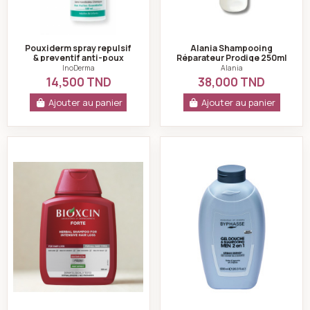
Pouxiderm spray repulsif
Alania Shampooing
& preventif anti-poux
Réparateur Prodige 250ml
100ml - Inoderma
InoDerma
Alania
14,500 TND
38,000 TND
Ajouter au panier
Ajouter au panier
Bioxcin Shampoing Anti-Chute Forte Tous Types De C
Byphasse - Gel Do