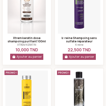
Xtrem keratin dose
k-reine Shampoing sans
shampoing purifiant 100ml
sulfate réparateur
restructurant 270 ml
XTREM KERATIN
K-reine
10,000 TND
22,500 TND
Ajouter au panier
Ajouter au panier
k-reine Shampoing sans sulfate hydratant nutritif lis
k-reine Silver sha
PROMO !
PROMO !