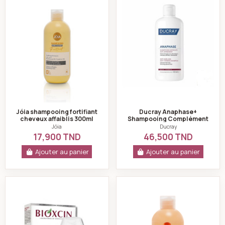
Jóia shampooing fortifiant
Ducray Anaphase+
cheveux affaiblis 300ml
Shampooing Complément
Antichute 200 ml
Jóia
Ducray
17,900 TND
46,500 TND
Ajouter au panier
Ajouter au panier
Bioxsine Shampooing Cheveux Secs Normaux 300 ml
JOIA Shampoing 3