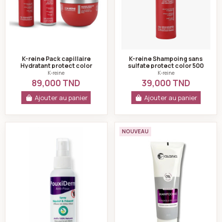
K-reine Pack capillaire
K-reine Shampoing sans
Hydratant protect color
sulfate protect color 500
ml
K-reine
K-reine
89,000 TND
39,000 TND
Ajouter au panier
Ajouter au panier
Pouxiderm spray repulsif & preventif anti-poux 100ml 
Alania Shampooin
NOUVEAU