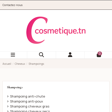
Aller au contenu principal
Contactez-nous
cosmetique.tn
0
Accueil
Cheveux
Shampoings
Shampoings
Shampoing anti-chute
Shampoing anti-poux
Shampoing cheveux gras
Shampoing cheveux secs