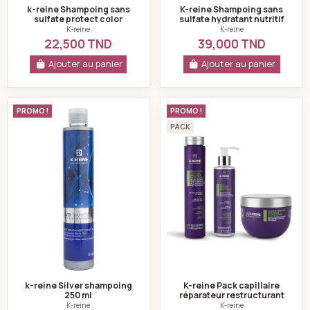
k-reine Shampoing sans
K-reine Shampoing sans
sulfate protect color
sulfate hydratant nutritif
270ml
lissant 500 ml
K-reine
K-reine
22,500 TND
39,000 TND
Ajouter au panier
Ajouter au panier
k-reine Silver shampoing 250 ml
K-reine Pack capil
PROMO !
PROMO !
PACK
k-reine Silver shampoing
K-reine Pack capillaire
250 ml
réparateur restructurant
K-reine
K-reine