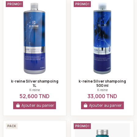
k-reine Silver shampoing 1L
k-reine Silver sha
PROMO !
PROMO !
k-reine Silver shampoing
k-reine Silver shampoing
1L
500 ml
K-reine
K-reine
52,600 TND
33,000 TND
Ajouter au panier
Ajouter au panier
K-reine Pack capillaire sans sulfate frizz control
k-reine Shampoing 
PACK
PROMO !