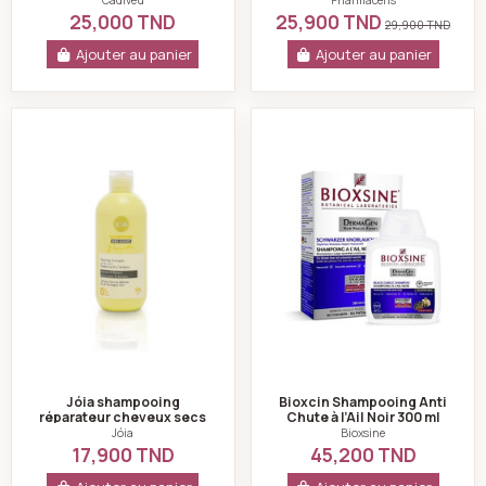
250 ml
25,000 TND
25,900 TND
29,900 TND
Ajouter au panier
Ajouter au panier
Jóia shampooing réparateur cheveux secs et abîmés
Bioxcin Shampooing
Jóia shampooing
Bioxcin Shampooing Anti
réparateur cheveux secs
Chute à l’Ail Noir 300 ml
et abîmés 300ml
Jóia
Bioxsine
17,900 TND
45,200 TND