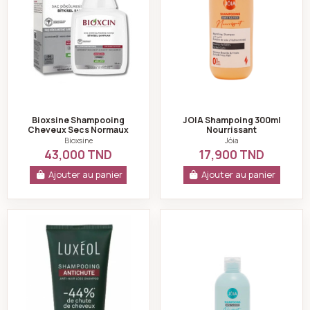
Bioxsine Shampooing
JOIA Shampoing 300ml
Cheveux Secs Normaux
Nourrissant
300 ml
Bioxsine
Jóia
43,000 TND
17,900 TND
Ajouter au panier
Ajouter au panier
Luxéol Shampoing antichute - 200ml
Jóia shampooing p