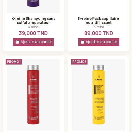
K-reine Shampoing sans
K-reine Pack capillaire
sulfate réparateur
nutritif lissant
restructurant 500 ml
K-reine
K-reine
39,000 TND
89,000 TND
Ajouter au panier
Ajouter au panier
k-reine Shampoing sans sulfate protect color 270ml
K-reine Shampoing 
PROMO !
PROMO !