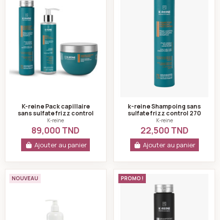
K-reine Pack capillaire
k-reine Shampoing sans
sans sulfate frizz control
sulfate frizz control 270
ml
K-reine
K-reine
89,000 TND
22,500 TND
Ajouter au panier
Ajouter au panier
Alania Shampooing Réparateur Prodige 400ml
K-reine Shampoing 
NOUVEAU
PROMO !