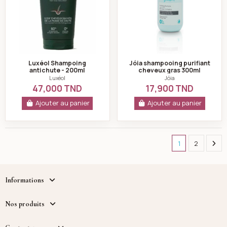
Luxéol Shampoing
Jóia shampooing purifiant
antichute - 200ml
cheveux gras 300ml
Luxéol
Jóia
47,000 TND
17,900 TND
Ajouter au panier
Ajouter au panier
Next
1
2
Informations
Nos produits