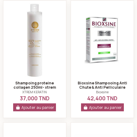
Shampoing proteine collagen 250ml- xtrem keratin
Bioxsine Shampooin
Shampoing proteine
Bioxsine Shampooing Anti
collagen 250ml- xtrem
Chute & Anti Pelliculaire
keratin
300 ml
XTREM KERATIN
Bioxsine
37,000 TND
42,400 TND
Ajouter au panier
Ajouter au panier
Jóia shampooing fortifiant cheveux affaiblis 300ml
Ducray Anaphase+