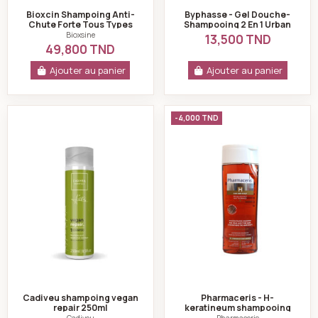
Bioxcin Shampoing Anti-
Byphasse - Gel Douche-
Chute Forte Tous Types
Shampooing 2 En 1 Urban
De Cheveux 300ml
Swing Men - 600ml
Bioxsine
13,500 TND
49,800 TND
Ajouter au panier
Ajouter au panier
Cadiveu shampoing vegan repair 250ml
Pharmaceris - H-k
-4,000 TND
Cadiveu shampoing vegan
Pharmaceris - H-
repair 250ml
keratineum shampooing
cheveux fins et affaiblis
Cadiveu
Pharmaceris