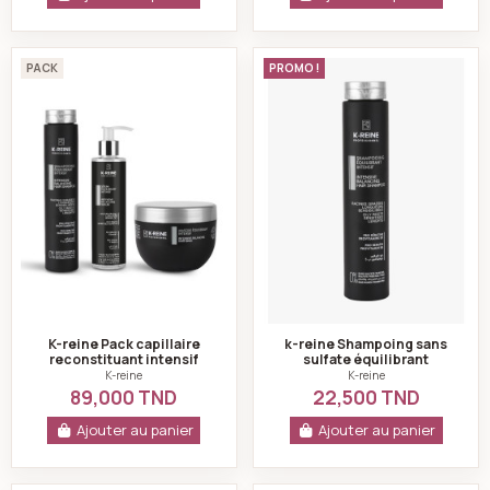
K-reine Pack capillaire reconstituant intensif
k-reine Shampoing 
PACK
PROMO !
K-reine Pack capillaire
k-reine Shampoing sans
reconstituant intensif
sulfate équilibrant
intensif 270ml
K-reine
K-reine
89,000 TND
22,500 TND
Ajouter au panier
Ajouter au panier