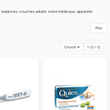
 balances, couches adulte, soins médicaux, appareils
Plus
Choisir
1-12 / 12
que
Beurer thermomètre express FT 15
Bouchons oreilles na