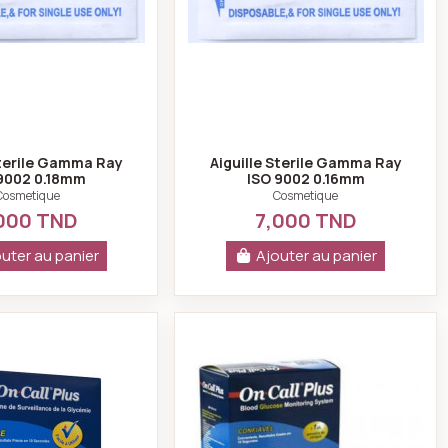
Sterile Gamma Ray
Aiguille Sterile Gamma Ray
9002 0.18mm
ISO 9002 0.16mm
Cosmetique
Cosmetique
000 TND
7,000 TND
uter au panier
Ajouter au panier
es
Système de surveillance de la glycémie + 10 bandelettes + 10 l
On call plus glucome