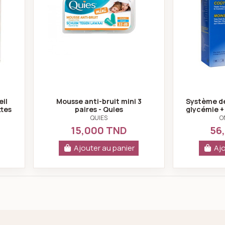
eil
Mousse anti-bruit mini 3
Système de
ttes
paires - Quies
glycémie + 
lancette
QUIES
O
15,000 TND
56
Ajouter au panier
Ajo