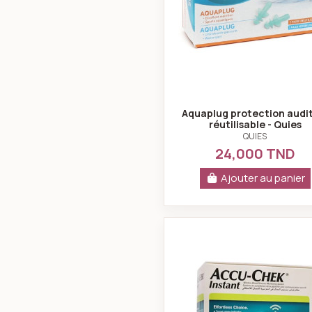
Aquaplug protection audi
réutilisable - Quies
QUIES
24,000 TND
Ajouter au panier
Accu-chek i