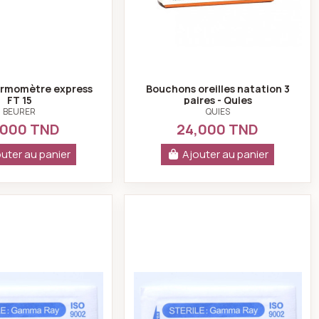
ermomètre express
Bouchons oreilles natation 3
FT 15
paires - Quies
BEURER
QUIES
,000 TND
24,000 TND
uter au panier
Ajouter au panier
 paires - Quies
Aiguille Sterile Gamma Ray ISO 9002 0.18mm
Aiguille Sterile Gam