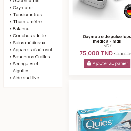
Glucomètres
Oxymèter
Tensiometres
Thermomètre
Balance
Couches adulte
Oxymetre de pulse lep
medical-imdk
Soins médicaux
IMDK
Appareils d'aérosol
75,000 TND
99,000 T
Bouchons Oreilles
Ajouter au panier
Seringues et
Aiguilles
Aide auditive
Aquaplug pro