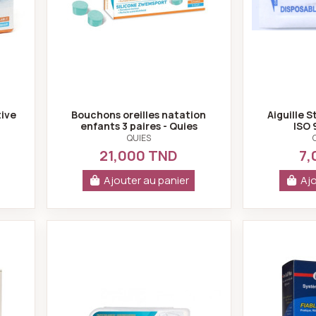
tive
Bouchons oreilles natation
Aiguille 
enfants 3 paires - Quies
ISO 
QUIES
21,000 TND
7,
Ajouter au panier
Ajo
nstant appareil de glycémie sans bandelettes
Mousse anti-bruit mini 3 paires - Qui