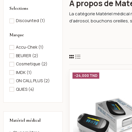
À propos de Maté
Selections
La catégorie Matériel médical
d'aérosol, bouchons oreilles, se
Discounted
(1)
Marque
Accu-Chek
(1)
BEURER
(2)
Cosmetique
(2)
IMDK
(1)
Oxymetre de
-24,000 TND
ON CALL PLUS
(2)
QUIES
(4)
Matériel médical