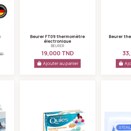
u
Beurer FT09 thermomètre
Beurer th
électronique
BEURER
19,000 TND
33
ND
Ajouter au panier
Ajo
tection auditive réutilisable - Quies
Bouchons oreilles natation enfants 3