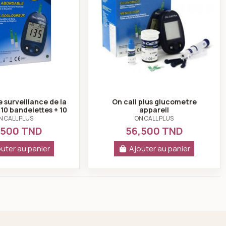
 surveillance de la
On call plus glucometre
10 bandelettes + 10
appareil
s offerts - On...
N CALL PLUS
ON CALL PLUS
,500 TND
56,500 TND
uter au panier
Ajouter au panier