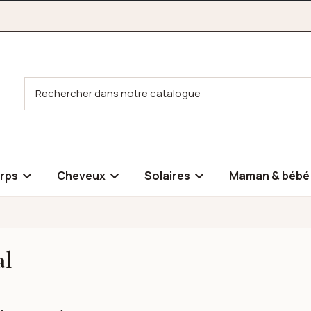
rps
Cheveux
Solaires
Maman & béb
al