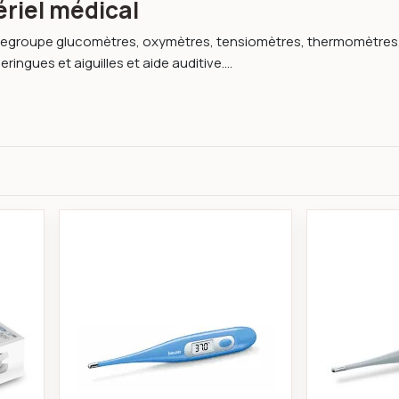
riel médical
 regroupe glucomètres, oxymètres, tensiomètres, thermomètres,
ringues et aiguilles et aide auditive....
 pulse lepu medical-imdk
Beurer FT09 thermomètre électroni