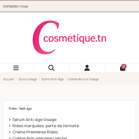
Aller au contenu principal
Contactez-nous
cosmetique.tn
0
Accueil
Soins visage
Soins Anti-âge
Crème de nuit Visage
Soins Anti-âge
Sérum Anti-âge Visage
Rides marquées, perte de fermeté
Crème Premières Rides
Crème Anti-age peau sèche