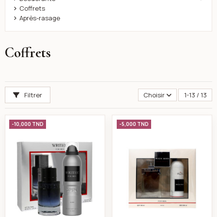
Coffrets
Après-rasage
Coffrets
Filtrer
Choisir
1-13 / 13
Coffret eau de toilette homme writer -cyrus
Coffret eau de toi
-10,000 TND
-5,000 TND