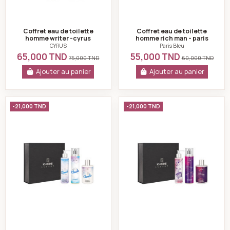
Coffret eau de toilette
Coffret eau de toilette
homme writer -cyrus
homme rich man - paris
bleu
CYRUS
Paris Bleu
65,000 TND
55,000 TND
75,000 TND
60,000 TND
Ajouter au panier
Ajouter au panier
Coffret clouds - K-reine
Coffret love potion
-21,000 TND
-21,000 TND