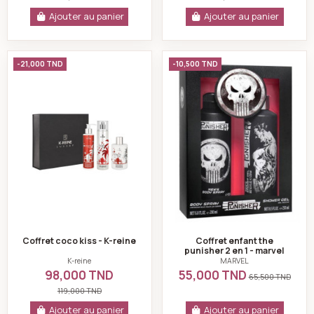
Ajouter au panier
Ajouter au panier
Coffret coco kiss - K-reine
Coffret enfant the
-21,000 TND
-10,500 TND
Coffret coco kiss - K-reine
Coffret enfant the
punisher 2 en 1 - marvel
K-reine
MARVEL
98,000 TND
55,000 TND
65,500 TND
119,000 TND
Ajouter au panier
Ajouter au panier