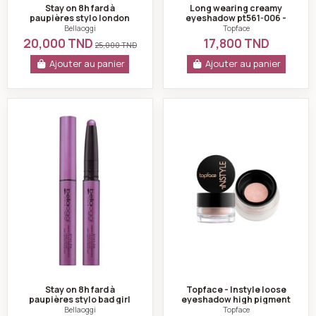
Stay on 8h fard à
Long wearing creamy
paupières stylo london
eyeshadow pt561-006 -
grey n°010 -bellaoggi
topface
Bellaoggi
Topface
20,000 TND
17,800 TND
25,000 TND
Ajouter au panier
Ajouter au panier
Stay on 8h fard à paupières stylo bad girl pink n°003 -
Topface - Instyle
Stay on 8h fard à
Topface - Instyle loose
paupières stylo bad girl
eyeshadow high pigment
pink n°003 -bellaoggi
pt511-101
Bellaoggi
Topface