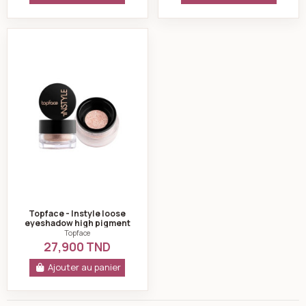
Topface - Instyle loose eyeshadow high pigment pt511
Topface - Instyle loose
eyeshadow high pigment
pt511-103
Topface
27,900 TND
Ajouter au panier