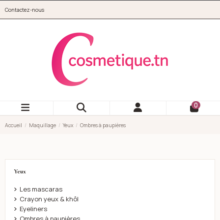
Aller au contenu principal
Contactez-nous
cosmetique.tn
0
Accueil
Maquillage
Yeux
Ombres à paupières
Yeux
Les mascaras
Crayon yeux & khôl
Eyeliners
Ombres à paupières