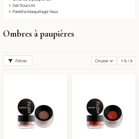
Gel Sourcils
Palette Maquillage Yeux
Ombres à paupières
Filtrer
Choisir
1-9 / 9
Topface - Instyle loose eyeshadow high pigment pt511
Topface - Instyle