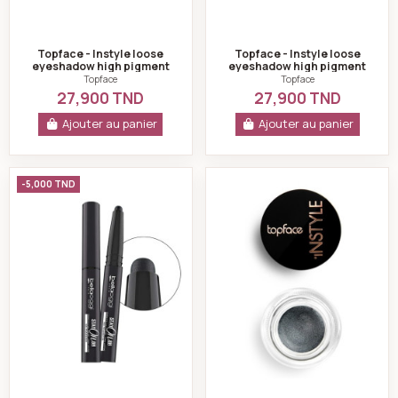
Topface - Instyle loose
Topface - Instyle loose
eyeshadow high pigment
eyeshadow high pigment
pt511-110
pt511-108
Topface
Topface
27,900 TND
27,900 TND
Ajouter au panier
Ajouter au panier
Stay on 8h fard à paupières stylo london grey n°010 -b
Long wearing cre
-5,000 TND