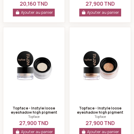
20,160 TND
27,900 TND
Ajouter au panier
Ajouter au panier
Topface - Instyle loose eyeshadow high pigment pt511
Topface - Instyle
Topface - Instyle loose
Topface - Instyle loose
eyeshadow high pigment
eyeshadow high pigment
pt511-102
pt511-104
Topface
Topface
27,900 TND
27,900 TND
Ajouter au panier
Ajouter au panier