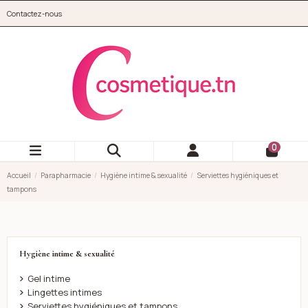
Aller au contenu principal
Contactez-nous
cosmetique.tn
0
Accueil
Parapharmacie
Hygiène intime & sexualité
Serviettes hygiéniques et
tampons
Hygiène intime & sexualité
Gel intime
Lingettes intimes
Serviettes hygiéniques et tampons