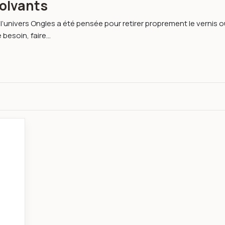
solvants
’univers Ongles a été pensée pour retirer proprement le vernis ou
e besoin, faire...
vernis à ongle doux et efficace 100 ML Jaune