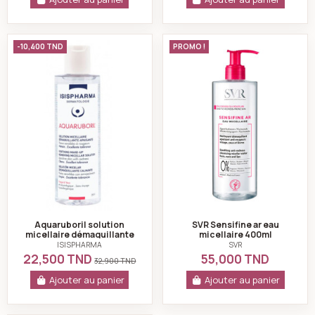
Aquaruboril solution micellaire démaquillante apaisa
SVR Sensifine ar e
-10,400 TND
PROMO !
Aquaruboril solution
SVR Sensifine ar eau
micellaire démaquillante
micellaire 400ml
apaisante peaux
ISISPHARMA
SVR
sensibles à rougeurs...
22,500 TND
55,000 TND
32,900 TND
Ajouter au panier
Ajouter au panier