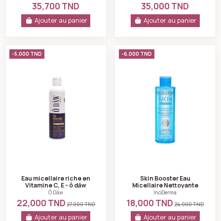
35,700 TND
35,000 TND
Ajouter au panier
Ajouter au panier
Eau micellaire riche en Vitamine C, E - ô dāw
Skin Booster Eau 
-5,000 TND
-6,000 TND
Eau micellaire riche en
Skin Booster Eau
Vitamine C, E - ô dāw
Micellaire Nettoyante
200ml - InoDerma
Ô Dāw
InoDerma
22,000 TND
18,000 TND
27,000 TND
24,000 TND
Ajouter au panier
Ajouter au panier