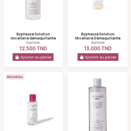
Byphasse Solution
Byphasse Solution
micellaire démaquillante
Micellaire Démaquillante
peaux sensibles, sèches,
4 en 1 Vitamine C Glow
Byphasse
Byphasse
irritées 250ml
Skin 100ml
12,500 TND
13,000 TND
Ajouter au panier
Ajouter au panier
Byphasse Solution Micellaire Démaquillante 100ml
Byphasse Solution
NOUVEAU