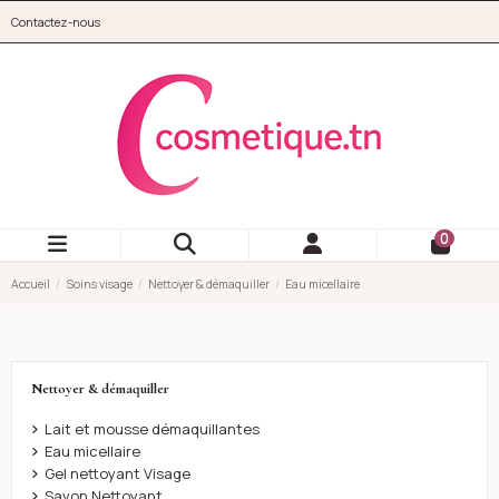
Aller au contenu principal
Contactez-nous
cosmetique.tn
0
Accueil
Soins visage
Nettoyer & démaquiller
Eau micellaire
Nettoyer & démaquiller
Lait et mousse démaquillantes
Eau micellaire
Gel nettoyant Visage
Savon Nettoyant