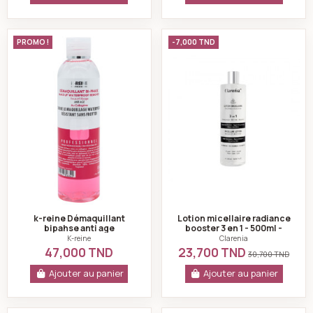
k-reine Démaquillant bipahse anti age waterproof 400
Lotion micellaire 
PROMO !
-7,000 TND
k-reine Démaquillant
Lotion micellaire radiance
bipahse anti age
booster 3 en 1 - 500ml -
waterproof 400 ml
Clarenia
K-reine
Clarenia
47,000 TND
23,700 TND
30,700 TND
Ajouter au panier
Ajouter au panier