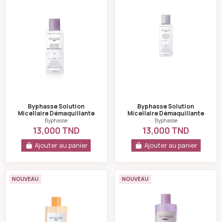
Byphasse Solution
Byphasse Solution
Micellaire Démaquillante
Micellaire Démaquillante
4 en 1 Biphasique
4 en 1 au Charbon Actif
Byphasse
Byphasse
Waterproof 100ml
100ml
13,000 TND
13,000 TND
Ajouter au panier
Ajouter au panier
Byphasse Glow Skin Eau Micellaire Nettoyante Vitami
BYPHASSE Solution
NOUVEAU
NOUVEAU