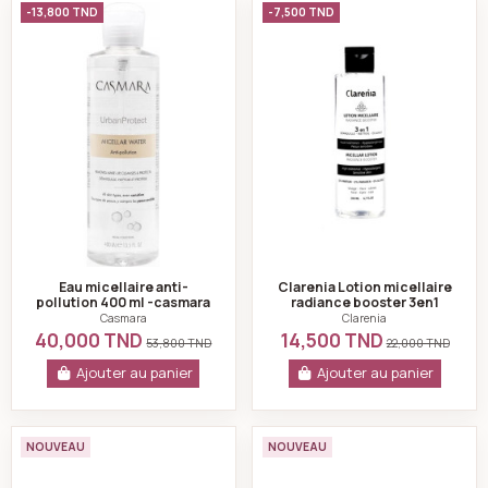
Eau micellaire anti-pollution 400 ml -casmara
Clarenia Lotion mi
-13,800 TND
-7,500 TND
Eau micellaire anti-
Clarenia Lotion micellaire
pollution 400 ml -casmara
radiance booster 3en1
visage et yeux 200ml
Casmara
Clarenia
40,000 TND
14,500 TND
53,800 TND
22,000 TND
Ajouter au panier
Ajouter au panier
Byphasse Solution Micellaire Démaquillante 4 en 1 Bi
Byphasse Solution 
NOUVEAU
NOUVEAU