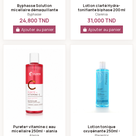
Byphasse Solution
Lotion clarté Hydra-
micellaire démaquillante
tonifiante biphase 200 ml
peaux sensibles, sèches,
- Clarenia
Byphasse
Clarenia
irritées 500ml
24,800 TND
31,000 TND
Ajouter au panier
Ajouter au panier
Purete+ vitamine c eau micellaire 250ml - alania
Lotion tonique ox
Purete+ vitamine c eau
Lotion tonique
micellaire 250ml - alania
oxygénante 250ml -
Placentor
Alania
Placentor