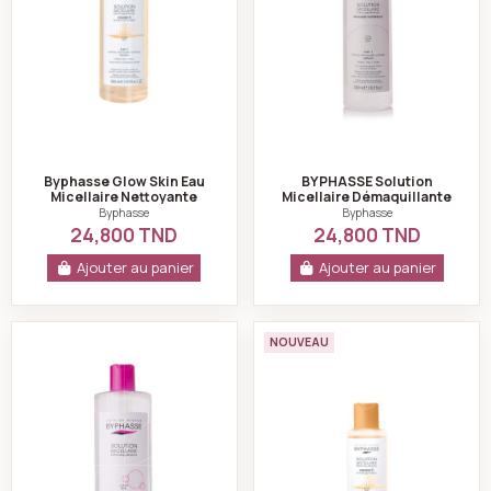
Byphasse Glow Skin Eau
BYPHASSE Solution
Micellaire Nettoyante
Micellaire Démaquillante
Vitamine C 500ml
4 en 1 Biphasique
Byphasse
Byphasse
Waterproof 500 ml
24,800 TND
24,800 TND
Ajouter au panier
Ajouter au panier
Byphasse Solution micellaire démaquillante peaux sens
Byphasse Solution 
NOUVEAU