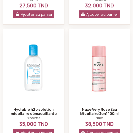
27,500 TND
32,000 TND
Ajouter au panier
Ajouter au panier
Hydrabio h2o solution micellaire démaquillante hydra
Nuxe Very Rose Ea
Hydrabio h2o solution
Nuxe Very Rose Eau
micellaire démaquillante
Micellaire 3en1 100ml
hydratante 250ml -
Bioderma
Nuxe
bioderma
35,000 TND
38,500 TND
Ajouter au panier
Ajouter au panier