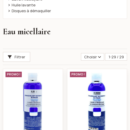
Huile lavante
Disques à démaquiller
Eau micellaire
Filtrer
Choisir
1-29 / 29
k-reine Démaquillant biphase yeux waterproof 400 ml
k-reine Démaquill
PROMO !
PROMO !