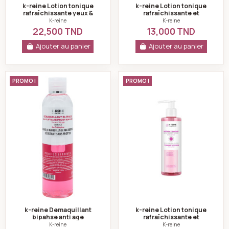
k-reine Lotion tonique
k-reine Lotion tonique
rafraîchissante yeux &
rafraîchissante et
visage 500ml
calmante 200ml
K-reine
K-reine
22,500 TND
13,000 TND
Ajouter au panier
Ajouter au panier
k-reine Demaquillant bipahse anti age waterproof 250
k-reine Lotion ton
PROMO !
PROMO !
k-reine Demaquillant
k-reine Lotion tonique
bipahse anti age
rafraîchissante et
waterproof 250 ml
calmante yeux & visage 1l
K-reine
K-reine