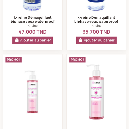
k-reine Démaquillant
k-reine Démaquillant
biphase yeux waterproof
biphase yeux waterproof
400 ml
250 ml
K-reine
K-reine
47,000 TND
35,700 TND
Ajouter au panier
Ajouter au panier
k-reine Lotion tonique rafraîchissante yeux & visage
k-reine Lotion to
PROMO !
PROMO !