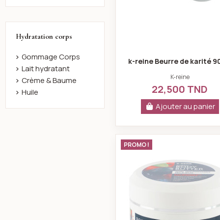
Hydratation corps
Gommage Corps
k-reine Beurre de karité 9
Lait hydratant
K-reine
Crème & Baume
22,500 TND
Huile
Ajouter au panier
k-reine Beu
PROMO !