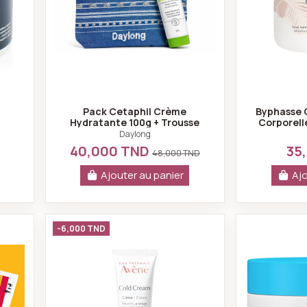
l
Pack Cetaphil Crème
Byphasse 
Hydratante 100g + Trousse
Corporelle
Davlene Offerte
Daylong
40,000 TND
35
48,000 TND
Ajouter au panier
Ajo
amax crème hydratant réparatrice 30ml
Avène Cold Cream Crème 40 ml
-6,000 TND