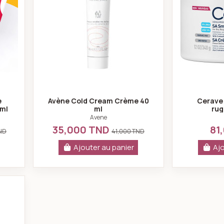
e
Avène Cold Cream Crème 40
Cerave 
0ml
ml
rug
Avene
35,000 TND
81
ND
41,000 TND
Ajouter au panier
Ajo
rps ultra-hydratante 400ml - Placentor