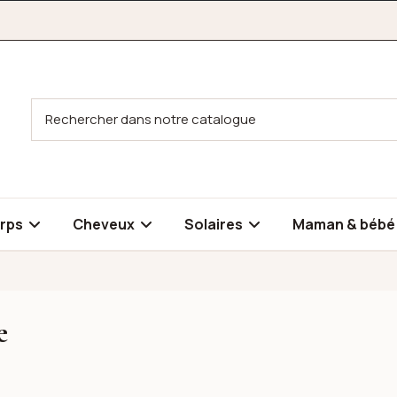
rps
Cheveux
Solaires
Maman & béb
e