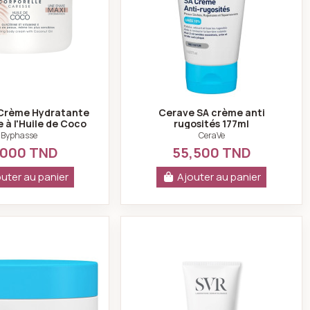
Crème Hydratante
Cerave SA crème anti
 à l'Huile de Coco
rugosités 177ml
500ml
Byphasse
CeraVe
,000 TND
55,500 TND
uter au panier
Ajouter au panier
Cerave - SA crème anti rugosités 340g
SVR Topialyse baum