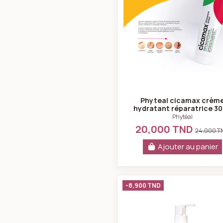
Phyteal cicamax crèm
hydratant réparatrice 3
Phytéal
20,000 TND
24,000 T
Ajouter au panier
Emulsion co
-8,900 TND