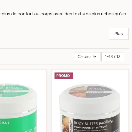
plus de confort au corps avec des textures plus riches qu’un
Plus
Choisir
1-13 / 13
 ml
k-reine Beurre corporel aloe vera 250 ml
k-reine Beurre corp
PROMO !