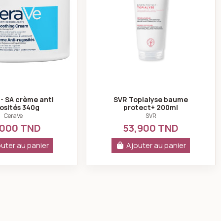
- SA crème anti
SVR Topialyse baume
osités 340g
protect+ 200ml
CeraVe
SVR
,000 TND
53,900 TND
uter au panier
Ajouter au panier