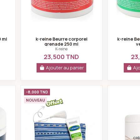
0 ml
k-reine Beurre corporel
k-reine Be
grenade 250 ml
v
K-reine
23,500 TND
23
Ajouter au panier
Ajo
rre corporel berries 250ml
Pack Cetaphil Crème Hydratante 100
-8,000 TND
NOUVEAU