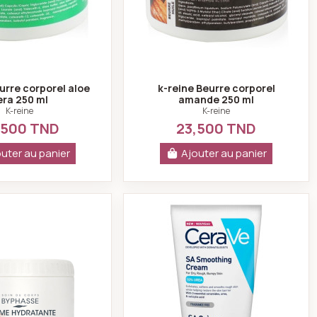
urre corporel aloe
k-reine Beurre corporel
era 250 ml
amande 250 ml
K-reine
K-reine
,500 TND
23,500 TND
uter au panier
Ajouter au panier
g + Trousse Davlene Offerte
Byphasse Crème Hydratante Corporelle à l'Huile de Coco 50
Cerave SA crème ant