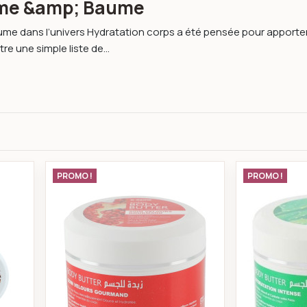
ème &amp; Baume
e dans l’univers Hydratation corps a été pensée pour apporter 
tre une simple liste de...
re de karité 90 ml
k-reine Beurre corporel grenade 250
PROMO !
PROMO !