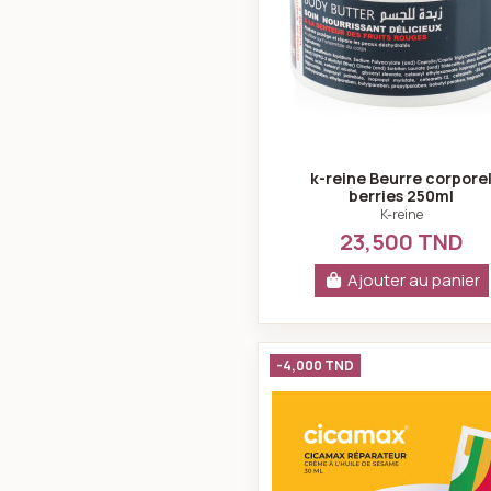
k-reine Beurre corpore
berries 250ml
K-reine
23,500 TND
Ajouter au panier
Phyteal cic
-4,000 TND