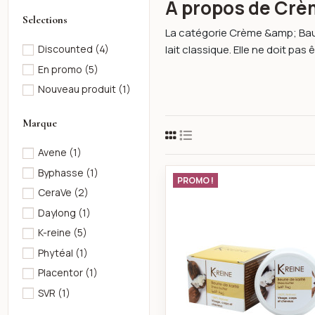
À propos de Cr
Selections
La catégorie Crème &amp; Baum
lait classique. Elle ne doit pas ê
Discounted
(4)
En promo
(5)
Nouveau produit
(1)
Marque
Avene
(1)
Byphasse
(1)
k-reine Beur
PROMO !
CeraVe
(2)
Daylong
(1)
K-reine
(5)
Phytéal
(1)
Placentor
(1)
SVR
(1)