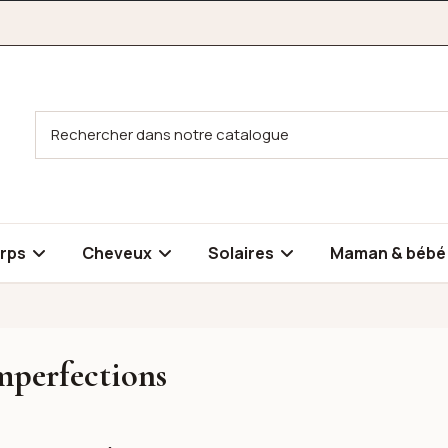
rps
Cheveux
Solaires
Maman & béb
mperfections