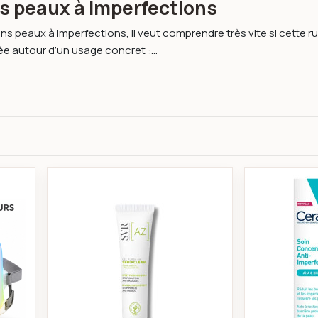
ns peaux à imperfections
oins peaux à imperfections, il veut comprendre très vite si cette 
e autour d’un usage concret :...
al LED 7 Couleurs Photothérapie Anti-Âge & Anti-Imperfections
SVR Sebiaclear Gel Flash 4H Effet Patc