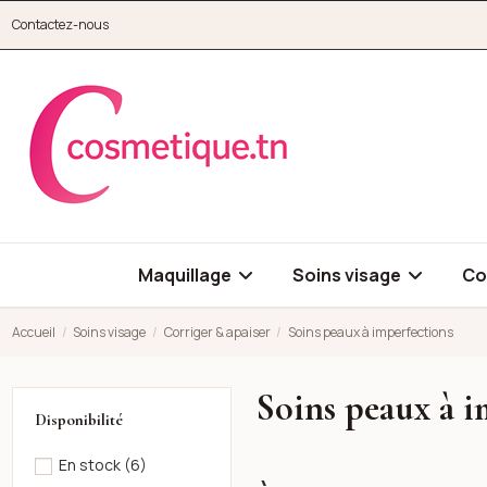
Aller au contenu principal
Contactez-nous
cosmetique.tn
Maquillage
Soins visage
Co
Accueil
Soins visage
Corriger & apaiser
Soins peaux à imperfections
Soins peaux à i
Disponibilité
En stock
(6)