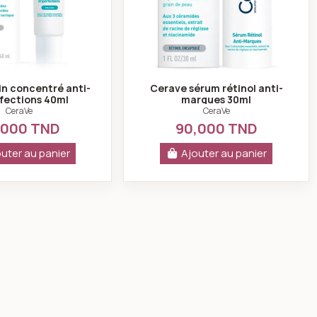
in concentré anti-
Cerave sérum rétinol anti-
fections 40ml
marques 30ml
CeraVe
CeraVe
,000 TND
90,000 TND
uter au panier
Ajouter au panier
a concentré anti-marques 30ml