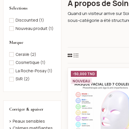
À propos de Soi
Selections
Quand un visiteur arrive sur S
sous-catégorie a été structuré
Discounted
(1)
Nouveau produit
(1)
Marque
CeraVe
(2)
Cosmetique
(1)
La Roche-Posay
(1)
Masque Faci
-50,000 TND
SVR
(2)
NOUVEAU
Corriger & apaiser
Peaux sensibles
Crèmes matifiantes