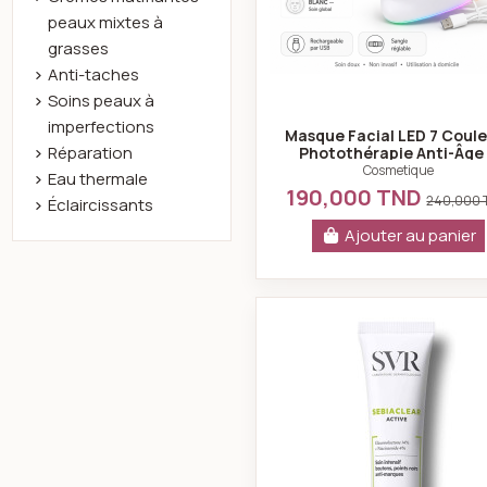
peaux mixtes à
grasses
Anti-taches
Soins peaux à
imperfections
Masque Facial LED 7 Coul
Réparation
Photothérapie Anti-Âge
Anti-Imperfections
Cosmetique
Eau thermale
190,000 TND
240,000
Éclaircissants
Ajouter au panier
SVR Sebiacl