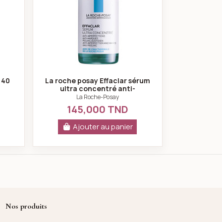
 40
La roche posay Effaclar sérum
ultra concentré anti-
marques 30ml
La Roche-Posay
145,000 TND
Ajouter au panier
Nos produits