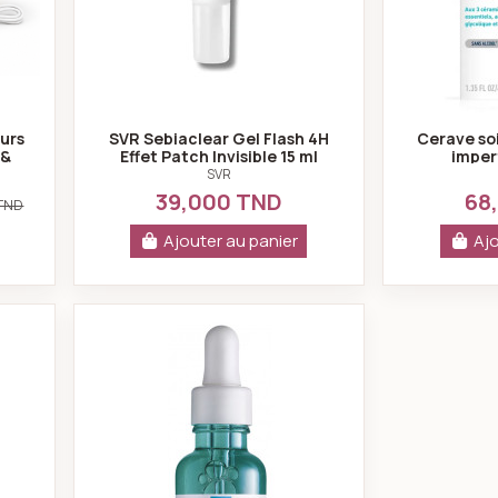
eurs
SVR Sebiaclear Gel Flash 4H
Cerave so
 &
Effet Patch Invisible 15 ml
imper
SVR
39,000 TND
68
 TND
Ajouter au panier
Ajo
ear active gel 40 ml
La roche posay Effaclar sérum ultr