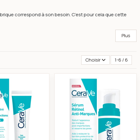
rubrique correspond à son besoin. C’est pour cela que cette
Plus
Choisir
1-6 / 6
h Invisible 15 ml
Cerave soin concentré anti-imperfections 40ml
Cerave sérum rétino