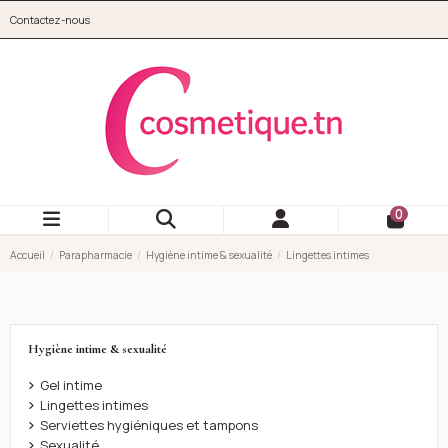
Aller au contenu principal
Contactez-nous
cosmetique.tn
0
Accueil
Parapharmacie
Hygiène intime & sexualité
Lingettes intimes
Hygiène intime & sexualité
Gel intime
Lingettes intimes
Serviettes hygiéniques et tampons
Sexualité