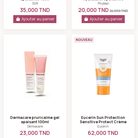
30ml
SVR
Phytéal
35,000 TND
20,000 TND
24,000 TND
Ajouter au panier
Ajouter au panier
Dermacare pruricalme gel apaisant 100ml
Eucerin Sun Prote
NOUVEAU
Dermacare pruricalme gel
Eucerin Sun Protection
apaisant 100ml
Sensitive Protect Crème
SPF50+ 50 ml
Dermacare
Eucerin
23,000 TND
62,000 TND