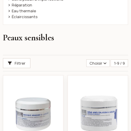
Réparation
Eau thermale
Éclaircissants
Peaux sensibles
Filtrer
Choisir
1-9 / 9
K-reine Masque apaisant a l’azulène 450ml
k-reine Crème Apr