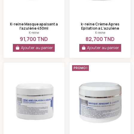
K-reine Masque apaisant a
k-reine Crème Apres
l’azulène 450ml
Epilation a L'azulène
-450ML
K-reine
K-reine
91,700 TND
82,700 TND
Ajouter au panier
Ajouter au panier
k-reine Crème Apres Epilation a L'azulène-150ML
K-reine Masque ap
PROMO !