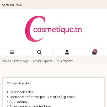
Aller au contenu principal
Contactez-nous
cosmetique.tn
0
Accueil
Soins visage
Corriger & apaiser
Peaux sensibles
Corriger & apaiser
Peaux sensibles
Crèmes matifiantes peaux mixtes à grasses
Anti-taches
Soins peaux à imperfections