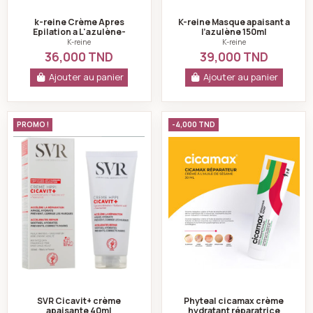
k-reine Crème Apres
K-reine Masque apaisant a
Epilation a L'azulène-
l’azulène 150ml
150ML
K-reine
K-reine
36,000 TND
39,000 TND
Ajouter au panier
Ajouter au panier
SVR Cicavit+ crème apaisante 40ml
Phyteal cicamax c
PROMO !
-4,000 TND
SVR Cicavit+ crème
Phyteal cicamax crème
apaisante 40ml
hydratant réparatrice