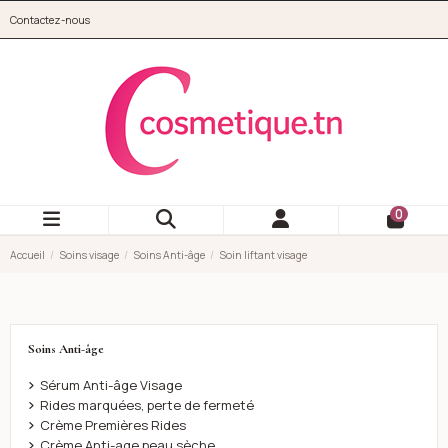
Aller au contenu principal
Contactez-nous
cosmetique.tn
0
Accueil
Soins visage
Soins Anti-âge
Soin liftant visage
Soins Anti-âge
Sérum Anti-âge Visage
Rides marquées, perte de fermeté
Crème Premières Rides
Crème Anti-age peau sèche