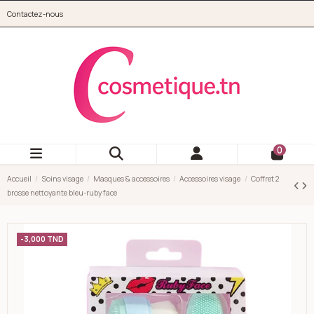
Aller au contenu principal
Contactez-nous
cosmetique.tn
0
Accueil
Soins visage
Masques & accessoires
Accessoires visage
Coffret 2
brosse nettoyante bleu-ruby face
-3,000 TND