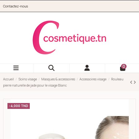
Aller au contenu principal
Contactez-nous
cosmetique.tn
0
Accueil
Soins visage
Masques & accessoires
Accessoires visage
Rouleau
pierre naturelle de jade pour le visage Blanc
-4,000 TND