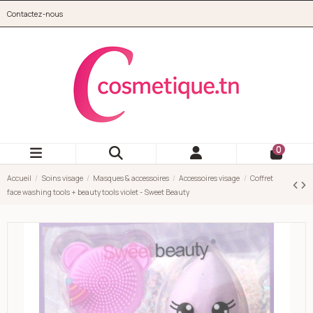
Aller au contenu principal
Contactez-nous
cosmetique.tn
0
Accueil
Soins visage
Masques & accessoires
Accessoires visage
Coffret
face washing tools + beauty tools violet - Sweet Beauty