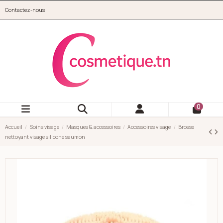
Aller au contenu principal
Contactez-nous
cosmetique.tn
0
Accueil
Soins visage
Masques & accessoires
Accessoires visage
Brosse
nettoyant visage silicone saumon