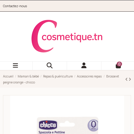
Aller au contenu principal
Contactez-nous
cosmetique.tn
0
Accueil
Maman & bébé
Repas & puériculture
Accessoires repas
Brosse et
peigne orange - chicco