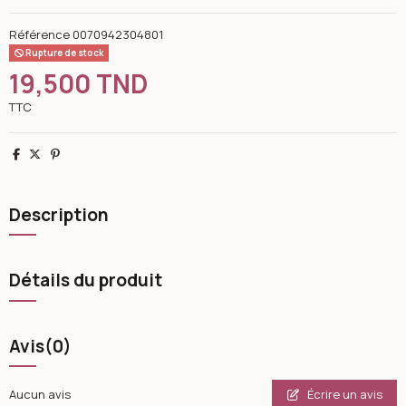
Référence
0070942304801
Rupture de stock
19,500 TND
TTC
Partager
Tweet
Pinterest
Description
Détails du produit
Avis
(0)
Écrire un avis
Aucun avis