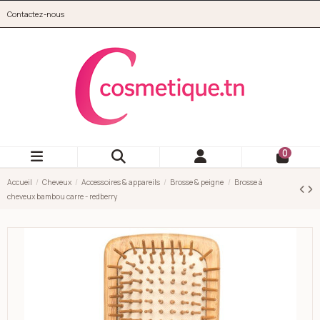
Aller au contenu principal
Contactez-nous
cosmetique.tn
0
Accueil
Cheveux
Accessoires & appareils
Brosse & peigne
Brosse à
cheveux bambou carre - redberry