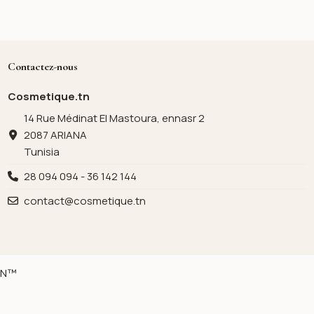
Contactez-nous
Cosmetique.tn
14 Rue Médinat El Mastoura, ennasr 2
2087 ARIANA
Tunisia
28 094 094 - 36 142 144
contact@cosmetique.tn
ION™