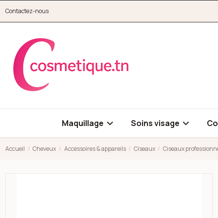
Aller au contenu principal
Contactez-nous
cosmetique.tn
Maquillage
Soins visage
Co
Accueil
Cheveux
Accessoires & appareils
Ciseaux
Ciseaux professionne
Open high resolution image of Ciseaux professionnels academy