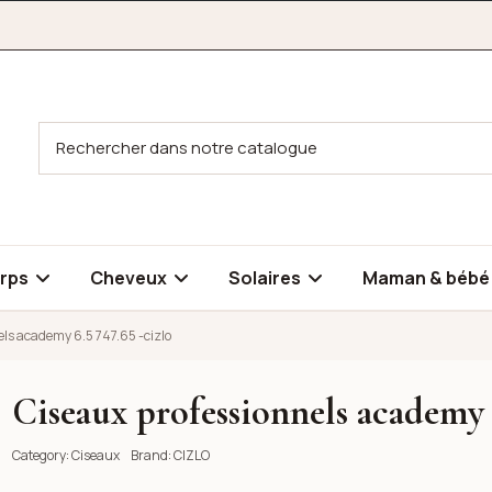
rps
Cheveux
Solaires
Maman & béb
ls academy 6.5 747.65 -cizlo
Ciseaux professionnels academy 6
 6.5 747.65 -cizlo
Category:
Ciseaux
Brand:
CIZLO