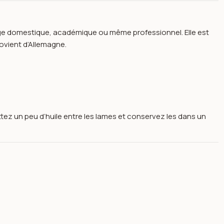
ge domestique, académique ou même professionnel. Elle est
rovient d’Allemagne.
ttez un peu d’huile entre les lames et conservez les dans un
s academy 6.5 747.65 -cizlo