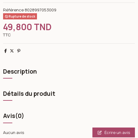
Référence
8028997053009
Rupture de stock
49,800 TND
TTC
Partager
Tweet
Pinterest
Description
Détails du produit
Avis
(0)
Écrire un avis
Aucun avis