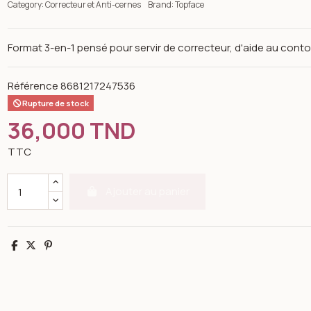
Category:
Correcteur et Anti-cernes
Brand:
Topface
Format 3-en-1 pensé pour servir de correcteur, d'aide au contou
Référence
8681217247536
Rupture de stock
36,000 TND
TTC
Ajouter au panier
Partager
Tweet
Pinterest
n image gallery for Concealer Sensitive Mineral 3 in 1 Concealer