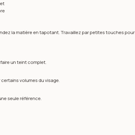
let
bre
ez la matière en tapotant. Travaillez par petites touches pour g
faire un teint complet.
er certains volumes du visage.
une seule référence.