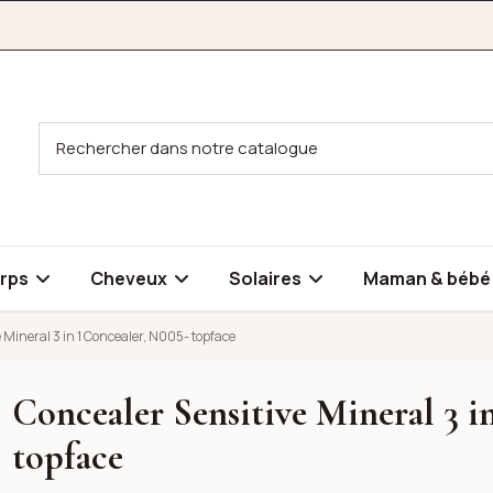
rps
Cheveux
Solaires
Maman & béb
 Mineral 3 in 1 Concealer, N005- topface
Concealer Sensitive Mineral 3 i
n 1 Concealer, N005- topface
topface