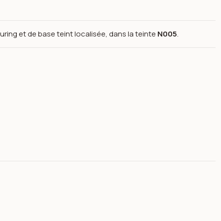
ring et de base teint localisée, dans la teinte
N005
.
, N005- topface