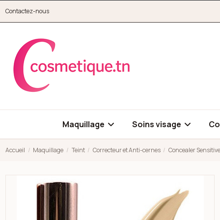
Aller au contenu principal
Contactez-nous
cosmetique.tn
Maquillage
Soins visage
Co
Accueil
Maquillage
Teint
Correcteur et Anti-cernes
Concealer Sensitive
Open high resolution image of Concealer Sensitive Mineral 3 i